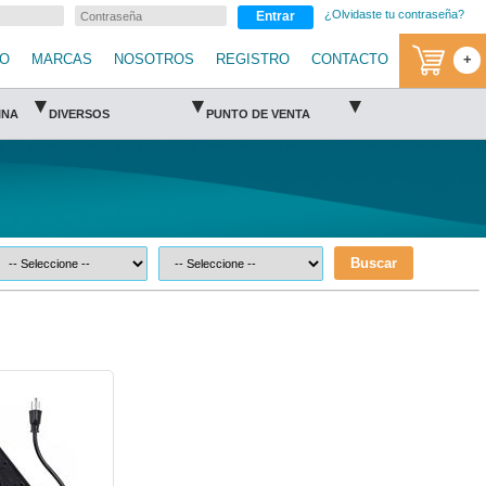
¿Olvidaste tu contraseña?
Entrar
IO
MARCAS
NOSOTROS
REGISTRO
CONTACTO
+
▾
▾
▾
INA
DIVERSOS
PUNTO DE VENTA
Buscar
en