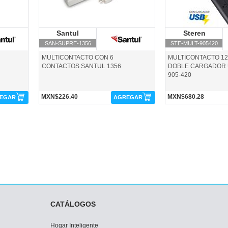
Santul
Santul
Steren
S
SAN-SUPRE-1356
STE-MULT-905420
MULTICONTACTO CON 6
MULTICONTACTO 12
CONTACTOS SANTUL 1356
DOBLE CARGADOR 
905-420
MXN$226.40
MXN$680.28
EGAR
AGREGAR
CATÁLOGOS
Hogar Inteligente