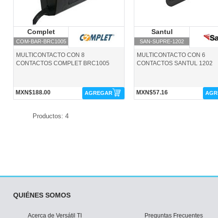
Complet
Complet
Santul
Santul
COM-BAR-BRC1005
SAN-SUPRE-1202
MULTICONTACTO CON 8
MULTICONTACTO CON 6
CONTACTOS COMPLET BRC1005
CONTACTOS SANTUL 1202
MXN$188.00
MXN$57.16
AGREGAR
AGR
Productos: 4
QUIÉNES SOMOS
Acerca de Versátil TI
Preguntas Frecuentes