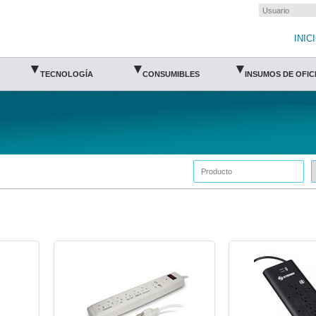
INIC
▾
▾
▾
TECNOLOGÍA
CONSUMIBLES
INSUMOS DE OFIC
SAN-SUPRE-1356-Santul
STE-MULT-905420-Ster