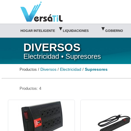
Supresores/Electricidad/Diversos|Versátil TI
▾
▾
HOGAR INTELIGENTE
LIQUIDACIONES
GOBIERNO
DIVERSOS
Electricidad • Supresores
Diversos
Electricidad
Supresores
Productos /
/
/
Productos: 4
COM-BAR-BRC1005-Complet
SAN-SUPRE-1202-Santul