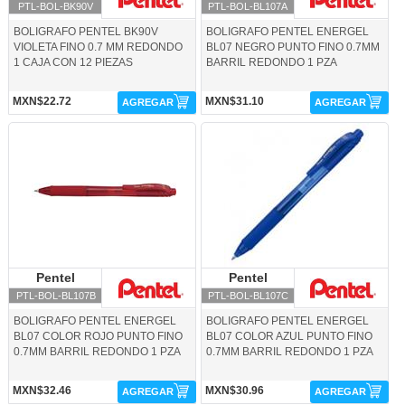
PTL-BOL-BK90V
PTL-BOL-BL107A
BOLIGRAFO PENTEL BK90V
BOLIGRAFO PENTEL ENERGEL
VIOLETA FINO 0.7 MM REDONDO
BL07 NEGRO PUNTO FINO 0.7MM
1 CAJA CON 12 PIEZAS
BARRIL REDONDO 1 PZA
MXN$22.72
MXN$31.10
AGREGAR
AGREGAR
PTL-BOL-BL107B-Pentel
PTL-BOL-BL107C-Pentel
Pentel
Pentel
Pentel
Pentel
PTL-BOL-BL107B
PTL-BOL-BL107C
BOLIGRAFO PENTEL ENERGEL
BOLIGRAFO PENTEL ENERGEL
BL07 COLOR ROJO PUNTO FINO
BL07 COLOR AZUL PUNTO FINO
0.7MM BARRIL REDONDO 1 PZA
0.7MM BARRIL REDONDO 1 PZA
MXN$32.46
MXN$30.96
AGREGAR
AGREGAR