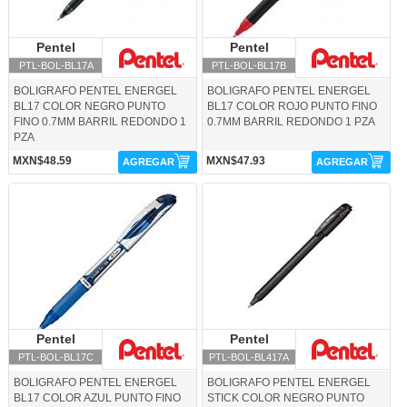
Pentel
Pentel
Pentel
Pentel
PTL-BOL-BL17A
PTL-BOL-BL17B
BOLIGRAFO PENTEL ENERGEL
BOLIGRAFO PENTEL ENERGEL
BL17 COLOR NEGRO PUNTO
BL17 COLOR ROJO PUNTO FINO
FINO 0.7MM BARRIL REDONDO 1
0.7MM BARRIL REDONDO 1 PZA
PZA
MXN$48.59
MXN$47.93
AGREGAR
AGREGAR
PTL-BOL-BL17C-Pentel
PTL-BOL-BL417A-Pentel
Pentel
Pentel
Pentel
Pentel
PTL-BOL-BL17C
PTL-BOL-BL417A
BOLIGRAFO PENTEL ENERGEL
BOLIGRAFO PENTEL ENERGEL
BL17 COLOR AZUL PUNTO FINO
STICK COLOR NEGRO PUNTO