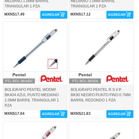
MEDIANO 1.0MM BARRIL
MEDIANO 1.0MM BARRIL
TRIANGULAR 1 PZA
TRIANGULAR 1 PZA
MXN$17.49
MXN$17.12
AGREGAR
AGREGAR
PTL-BOL-BK440C-Pentel
PTL-BOL-BK90A-Pentel
Pentel
Pentel
Pentel
Pentel
PTL-BOL-BK440C
PTL-BOL-BK90A
BOLIGRAFO PENTEL WOOW!
BOLIGRAFO PENTEL R.S.V.P.
BK404 AZUL PUNTO MEDIANO
BK90 NEGRO PUNTO FINO 0.7MM
1.0MM BARRIL TRIANGULAR 1
BARRIL REDONDO 1 PZA
PZA
MXN$17.04
MXN$21.83
AGREGAR
AGREGAR
PTL-BOL-BK90B-Pentel
PTL-BOL-BK90C-Pentel