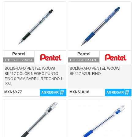
PTL-BOL-BK417A-Pentel
PTL-BOL-BK417C-Pentel
Pentel
Pentel
Pentel
Pentel
PTL-BOL-BK417A
PTL-BOL-BK417C
BOLIGRAFO PENTEL WOOW!
BOLÍGRAFO PENTEL WOOW!
BK417 COLOR NEGRO PUNTO
BK417 AZUL FINO
FINO 0.7MM BARRIL REDONDO 1
PZA
MXN$9.77
MXN$10.16
AGREGAR
AGREGAR
PTL-BOL-BK427A-Pentel
PTL-BOL-BK427C-Pentel