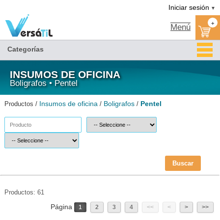
Pentel/Boligrafos/Insumos de oficina(1)|Versátil TI
Iniciar sesión
▼
+
Menú
Categorías
INSUMOS DE OFICINA
Boligrafos • Pentel
Insumos de oficina
Boligrafos
Pentel
Productos /
/
/
Buscar
Productos: 61
Página
1
2
3
4
<<
<
>
>>