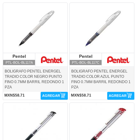
PTL-BOL-BL117A-Pentel
PTL-BOL-BL117C-Pentel
Pentel
Pentel
Pentel
Pentel
PTL-BOL-BL117A
PTL-BOL-BL117C
BOLIGRAFO PENTEL ENERGEL
BOLIGRAFO PENTEL ENERGEL
TRADIO COLOR NEGRO PUNTO
TRADIO COLOR AZUL PUNTO
FINO 0.7MM BARRIL REDONDO 1
FINO 0.7MM BARRIL REDONDO 1
PZA
PZA
MXN$58.71
MXN$58.71
AGREGAR
AGREGAR
PTL-BOL-BL17A-Pentel
PTL-BOL-BL17B-Pentel