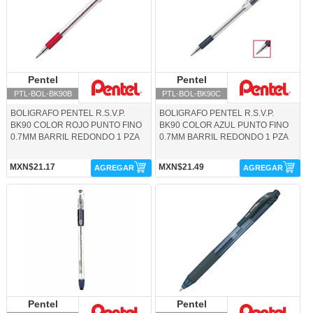
Pentel
Pentel
Pentel
Pentel
PTL-BOL-BK90B
PTL-BOL-BK90C
BOLIGRAFO PENTEL R.S.V.P.
BOLIGRAFO PENTEL R.S.V.P.
BK90 COLOR ROJO PUNTO FINO
BK90 COLOR AZUL PUNTO FINO
0.7MM BARRIL REDONDO 1 PZA
0.7MM BARRIL REDONDO 1 PZA
MXN$21.17
MXN$21.49
AGREGAR
AGREGAR
PTL-BOL-BK90V-Pentel
PTL-BOL-BL107A-Pentel
Pentel
Pentel
Pentel
Pentel