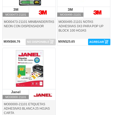
3M
3M
3M
3M
MO00473-21101
MO00495-21101
MO00473-21101 MINIBANDERITAS
MO00495-21101 NOTAS
NEON CON DISPENSADOR
ADHESIVAS 3X3 PARA POP UP
BLOCK 100 HOJAS
MXN$66.76
MXN$25.65
NO DISPONIBLE
AGREGAR
MO00000-21101-Janel
Janel
Janel
MO00000-21101
MO00000-21101 ETIQUETAS
ADHESIVAS BLANCA 25 HOJAS
CARTA