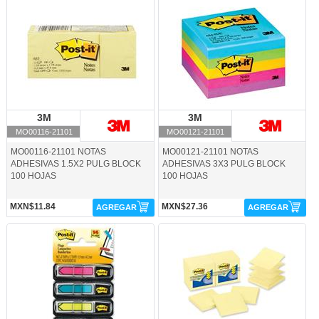
MO00116-21101-3M
MO00121-21101-3M
3M
3M
3M
3M
MO00116-21101
MO00121-21101
MO00116-21101 NOTAS
MO00121-21101 NOTAS
ADHESIVAS 1.5X2 PULG BLOCK
ADHESIVAS 3X3 PULG BLOCK
100 HOJAS
100 HOJAS
MXN$11.84
MXN$27.36
AGREGAR
AGREGAR
MO00473-21101-3M
MO00495-21101 -3M