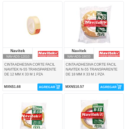
NAV-ADS-12010-Navitek
NAV-ADS-18033-Navitek
Navitek
Navitek
Navitek
Navitek
NAV-ADS-12010
NAV-ADS-18033
CINTA ADHESIVA CORTE FACIL
CINTA ADHESIVA CORTE FACIL
NAVITEK N-55 TRANSPARENTE
NAVITEK N-55 TRANSPARENTE
DE 12 MM X 33 M 1 PZA
DE 18 MM X 33 M 1 PZA
MXN$1.68
MXN$10.57
AGREGAR
AGREGAR
NAV-ADS-18065-Navitek
NAV-ADS-24X65NA-Navitek