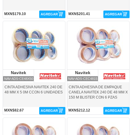
MXN$179.10
MXN$201.41
AGREGAR
AGREGAR
NAV-ADS-CE48X50-Navitek
NAV-ADS-CEC4815-Navitek
Navitek
Navitek
Navitek
Navitek
NAV-ADS-CE48X50
NAV-ADS-CEC4815
CINTA ADHESIVA NAVITEK 240 DE
CINTA ADHESIVA DE EMPAQUE
48 MM X 5 0M CCON 6 UNIDADES
CANELA NAVITEK 240 DE 48 MM X
150 M BLISTER CON 6 PZAS
MXN$82.67
MXN$212.12
AGREGAR
AGREGAR
NAV-ADS-CEC48X1-Navitek
NAV-ADS-CEC48X5-Navitek