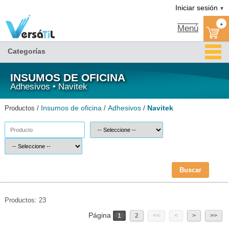
Navitek/Adhesivos/Insumos de oficina(1)|Versátil TI
Iniciar sesión
▼
+
Menú
Categorías
INSUMOS DE OFICINA
Adhesivos • Navitek
Insumos de oficina
Adhesivos
Navitek
Productos /
/
/
Buscar
Productos: 23
Página
1
2
<<
<
>
>>