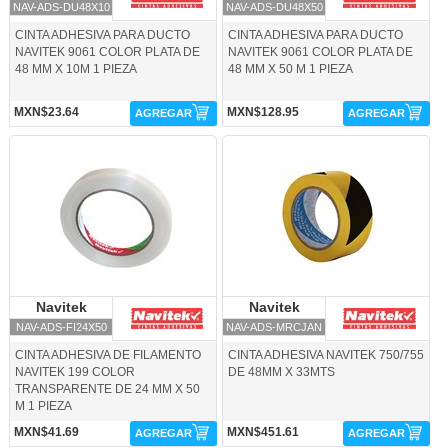
NAV-ADS-DU48X10
NAV-ADS-DU48X50
CINTA ADHESIVA PARA DUCTO
CINTA ADHESIVA PARA DUCTO
NAVITEK 9061 COLOR PLATA DE
NAVITEK 9061 COLOR PLATA DE
48 MM X 10M 1 PIEZA
48 MM X 50 M 1 PIEZA
MXN$23.64
MXN$128.95
AGREGAR
AGREGAR
NAV-ADS-FI24X50-Navitek
NAV-ADS-MRCJAN-Navitek
Navitek
Navitek
Navitek
Navitek
NAV-ADS-FI24X50
NAV-ADS-MRCJAN
CINTA ADHESIVA DE FILAMENTO
CINTA ADHESIVA NAVITEK 750/755
NAVITEK 199 COLOR
DE 48MM X 33MTS
TRANSPARENTE DE 24 MM X 50
M 1 PIEZA
MXN$41.69
MXN$451.61
AGREGAR
AGREGAR