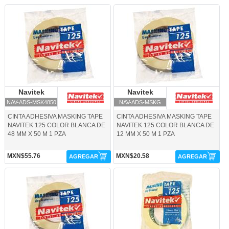
NAV-ADS-MSK4850-Navitek
NAV-ADS-MSKG-Navitek
Navitek
Navitek
Navitek
Navitek
NAV-ADS-MSK4850
NAV-ADS-MSKG
CINTA ADHESIVA MASKING TAPE
CINTA ADHESIVA MASKING TAPE
NAVITEK 125 COLOR BLANCA DE
NAVITEK 125 COLOR BLANCA DE
48 MM X 50 M 1 PZA
12 MM X 50 M 1 PZA
MXN$55.76
MXN$20.58
AGREGAR
AGREGAR
NAV-ADS-MSKG1-Navitek
NAV-ADS-MSKG2-Navitek