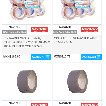
Navitek
Navitek
Navitek
Navitek
NAV-ADS-CEC48X1
NAV-ADS-CEC48X5
CINTA ADHESIVA DE EMPAQUE
CINTA ADHESIVA NAVITEK 240 DE
CANELA NAVITEK 240 DE 48 MM X
48 MM X 50 M
100 M BLISTER CON 6 PZAS
MXN$165.60
MXN$110.73
AGREGAR
AGREGAR
NAV-ADS-DU48X10-Navitek
NAV-ADS-DU48X50-Navitek
Navitek
Navitek
Navitek
Navitek