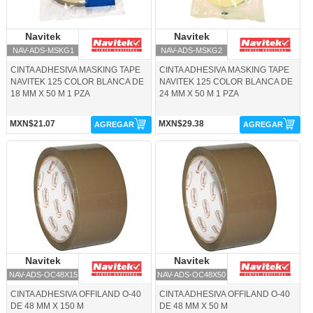
Navitek
Navitek
Navitek
Navitek
NAV-ADS-MSKG1
NAV-ADS-MSKG2
CINTA ADHESIVA MASKING TAPE
CINTA ADHESIVA MASKING TAPE
NAVITEK 125 COLOR BLANCA DE
NAVITEK 125 COLOR BLANCA DE
18 MM X 50 M 1 PZA
24 MM X 50 M 1 PZA
MXN$21.07
MXN$29.38
AGREGAR
AGREGAR
NAV-ADS-OC48X15-Navitek
NAV-ADS-OC48X50-Navitek
Navitek
Navitek
Navitek
Navitek
NAV-ADS-OC48X15
NAV-ADS-OC48X50
CINTA ADHESIVA OFFILAND O-40
CINTA ADHESIVA OFFILAND O-40
DE 48 MM X 150 M
DE 48 MM X 50 M