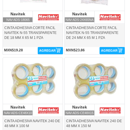
Navitek
Navitek
Navitek
Navitek
NAV-ADS-18065
NAV-ADS-24X65NA
CINTA ADHESIVA CORTE FACIL
CINTA ADHESIVA CORTE FACIL
NAVITEK N-55 TRANSPARENTE
NAVITEK N-55 TRANSPARENTE
DE 18 MM X 65 M 1 PZA
DE 24 MM X 65 M 1 PZA
MXN$19.28
MXN$23.86
AGREGAR
AGREGAR
NAV-ADS-CE48X10-Navitek
NAV-ADS-CE48X15-Navitek
Navitek
Navitek
Navitek
Navitek
NAV-ADS-CE48X10
NAV-ADS-CE48X15
CINTA ADHESIVA NAVITEK 240 DE
CINTA ADHESIVA NAVITEK 240 DE
48 MM X 100 M
48 MM X 150 M