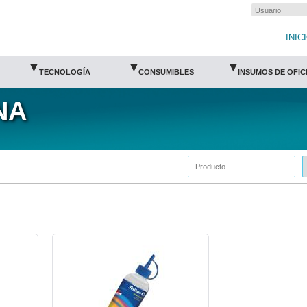
INIC
▾
▾
▾
TECNOLOGÍA
CONSUMIBLES
INSUMOS DE OFIC
NA
PEL-PEG-SILICON-Pelikan