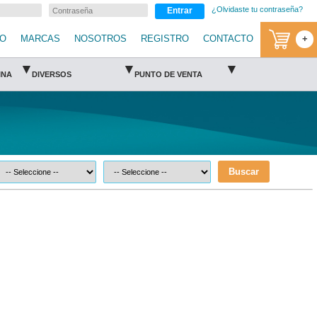
¿Olvidaste tu contraseña?
Entrar
IO
MARCAS
NOSOTROS
REGISTRO
CONTACTO
+
▾
▾
▾
INA
DIVERSOS
PUNTO DE VENTA
Buscar