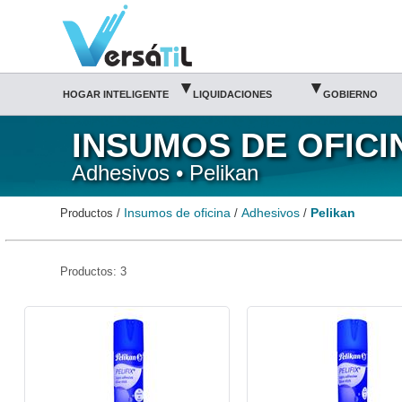
Pelikan/Adhesivos/Insumos de oficina|Versátil TI
▾
▾
HOGAR INTELIGENTE
LIQUIDACIONES
GOBIERNO
INSUMOS DE OFICI
Adhesivos • Pelikan
Insumos de oficina
Adhesivos
Pelikan
Productos /
/
/
Productos: 3
PEL-PEG-9051000-Pelikan
PEL-PEG-9053000-Pelikan