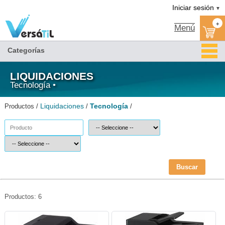
Tecnología/Liquidaciones|Versátil TI
Iniciar sesión
▼
+
Menú
Categorías
LIQUIDACIONES
Tecnología •
Liquidaciones
Tecnología
Productos /
/
/
Buscar
Productos: 6
BRO-DCPL-2551U-Brother
DCPL5650DN-U-Versátil