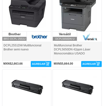
Brother
Brother
Versátil
Versátil
BRO-DCPL-2551U
DCPL5650DN-U
DCPL2551DW Multifuncional
Multifuncional Brother
Brother semi nuevo
DCPL5650DN 42ppm Láser
Monocromático USADO
MXN$2,663.66
MXN$5,664.00
AGREGAR
AGREGAR
W2020A-SChip-Versátil
W2021-SChip-Versátil