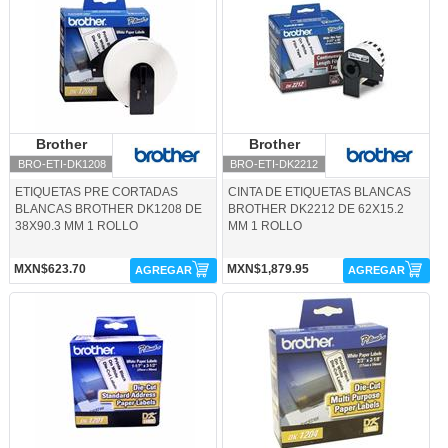
Brother
Brother
Brother
Brother
BRO-ETI-DK1208
BRO-ETI-DK2212
ETIQUETAS PRE CORTADAS
CINTA DE ETIQUETAS BLANCAS
BLANCAS BROTHER DK1208 DE
BROTHER DK2212 DE 62X15.2
38X90.3 MM 1 ROLLO
MM 1 ROLLO
MXN$623.70
MXN$1,879.95
AGREGAR
AGREGAR
BRO-ETI-TK1201-Brother
BRO-ETQ-DK1204-Brother