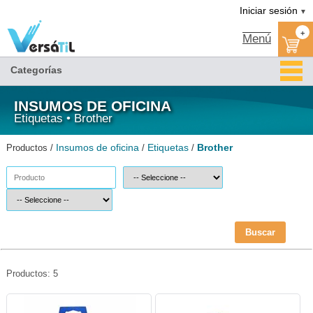
Brother/Etiquetas/Insumos de oficina|Versátil TI
Iniciar sesión
▼
+
Menú
Categorías
INSUMOS DE OFICINA
Etiquetas • Brother
Insumos de oficina
Etiquetas
Brother
Productos /
/
/
Buscar
Productos: 5
BRO-ETI-DK1208-Brother
BRO-ETI-DK2212-Brother