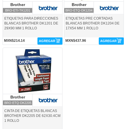
Brother
Brother
Brother
Brother
BRO-ETI-TK1201
BRO-ETQ-DK1204
ETIQUETAS PARA DIRECCIONES
ETIQUETAS PRE CORTADAS
BLANCAS BROTHER DK1201 DE
BLANCAS BROTHER DK1204 DE
29X90 MM 1 ROLLO
17X54 MM 1 ROLLO
MXN$214.14
MXN$437.96
AGREGAR
AGREGAR
BRO-ETQ-DK2205-Brother
Brother
Brother
BRO-ETQ-DK2205
CINTA DE ETIQUETAS BLANCAS
BROTHER DK2205 DE 62X30.4CM
1 ROLLO