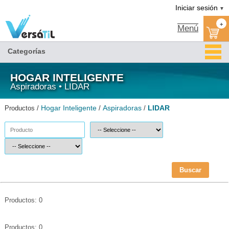
LIDAR/Aspiradoras/Hogar Inteligente|Versátil TI
Iniciar sesión
▼
+
Menú
Categorías
HOGAR INTELIGENTE
Aspiradoras • LIDAR
Hogar Inteligente
Aspiradoras
LIDAR
Productos /
/
/
Buscar
Productos: 0
Productos: 0