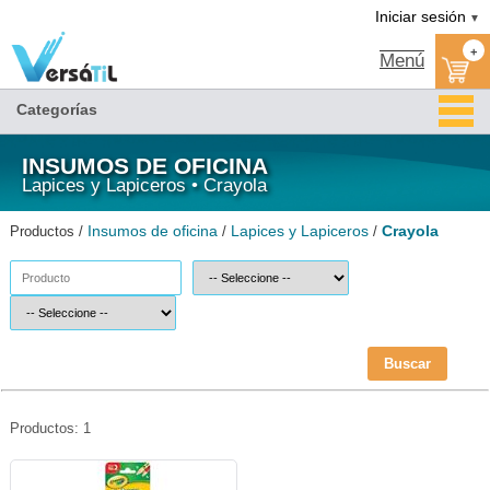
Crayola/Lapices y Lapiceros/Insumos de oficina|Versátil TI
Iniciar sesión
▼
+
Menú
Categorías
INSUMOS DE OFICINA
Lapices y Lapiceros • Crayola
Insumos de oficina
Lapices y Lapiceros
Crayola
Productos /
/
/
Buscar
Productos: 1
CRA-LAP-687702-Crayola