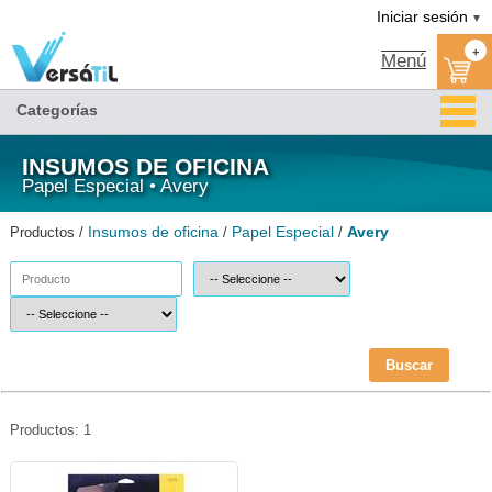
Avery/Papel Especial/Insumos de oficina|Versátil TI
Iniciar sesión
▼
+
Menú
Categorías
INSUMOS DE OFICINA
Papel Especial • Avery
Insumos de oficina
Papel Especial
Avery
Productos /
/
/
Buscar
Productos: 1
AVE-ETI-8371-Avery