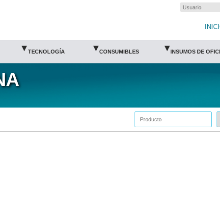
INIC
▾
▾
▾
TECNOLOGÍA
CONSUMIBLES
INSUMOS DE OFIC
NA