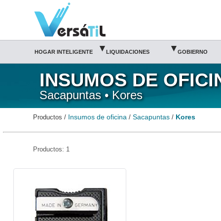
Kores/Sacapuntas/Insumos de oficina|Versátil TI
▾
▾
HOGAR INTELIGENTE
LIQUIDACIONES
GOBIERNO
INSUMOS DE OFICI
Sacapuntas • Kores
Insumos de oficina
Sacapuntas
Kores
Productos /
/
/
Productos: 1
KOR-SAC-46427-Kores