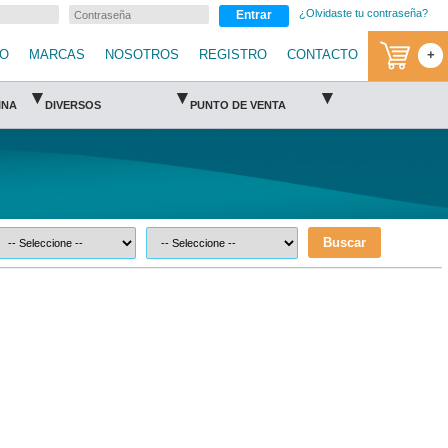
¿Olvidaste tu contraseña?
Entrar
IO
MARCAS
NOSOTROS
REGISTRO
CONTACTO
+
▾
▾
▾
INA
DIVERSOS
PUNTO DE VENTA
Buscar