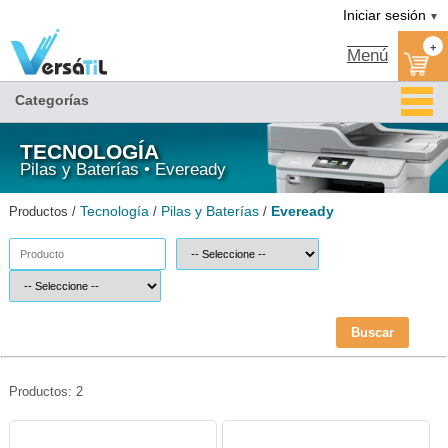
Eveready/Pilas y Baterías/Tecnología|Versátil TI
Iniciar sesión
▼
+
Menú
Categorías
TECNOLOGÍA
Pilas y Baterías • Eveready
Tecnología
Pilas y Baterías
Eveready
Productos /
/
/
Buscar
Productos: 2
EVE-PIL-AAAG-Eveready
EVE-PIL-AAG-Eveready