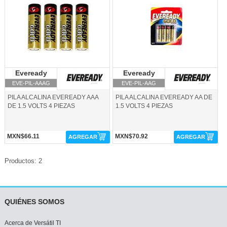
Eveready
Eveready
Eveready
Eveready
EVE-PIL-AAAG
EVE-PIL-AAG
PILA ALCALINA EVEREADY AAA
PILA ALCALINA EVEREADY AA DE
DE 1.5 VOLTS 4 PIEZAS
1.5 VOLTS 4 PIEZAS
MXN$66.11
MXN$70.92
AGREGAR
AGREGAR
Productos: 2
QUIÉNES SOMOS
Acerca de Versátil TI