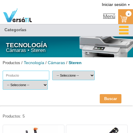
Steren/Cámaras/Tecnología|Versátil TI
Iniciar sesión
▼
+
Menú
Categorías
TECNOLOGÍA
Cámaras • Steren
Tecnología
Cámaras
Steren
Productos /
/
/
Buscar
Productos: 5
STE-BAST-MOV040-Steren
STE-PLU-SPYPEN-Steren