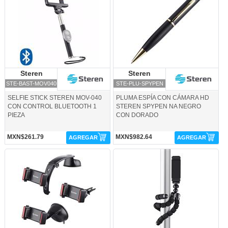
Steren
Steren
Steren
Steren
STE-BAST-MOV040
STE-PLU-SPYPEN
SELFIE STICK STEREN MOV-040
PLUMA ESPÍA CON CÁMARA HD
CON CONTROL BLUETOOTH 1
STEREN SPYPEN NA NEGRO
PIEZA
CON DORADO
MXN$261.79
MXN$982.64
AGREGAR
AGREGAR
STE-SOP-275-Steren
STE-TRIP-048-Steren