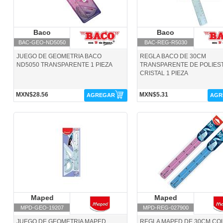
Baco
Baco
Baco
Baco
BAC-GEO-ND5050
BAC-REG-R5030
JUEGO DE GEOMETRIA BACO
REGLA BACO DE 30CM
ND5050 TRANSPARENTE 1 PIEZA
TRANSPARENTE DE POLIES
CRISTAL 1 PIEZA
MXN$28.56
MXN$5.31
AGREGAR
AGR
MPD-GEO-19207-Maped
MPD-REG-027900-Maped
Maped
Maped
Maped
Maped
MPD-GEO-19207
MPD-REG-027900
JUEGO DE GEOMETRIA MAPED
REGLA MAPED DE 30CM CO