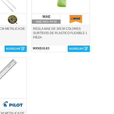
rrilito
MAE
MAE
MAE-REG-RF30
0CM METALICA DE
REGLA MAE DE 30CM COLORES
SURTIDOS DE PLASTICO FLEXIBLE 1
PIEZA
MXN$16.83
AGREGAR
AGREGAR
ilot
CM METALICA DE