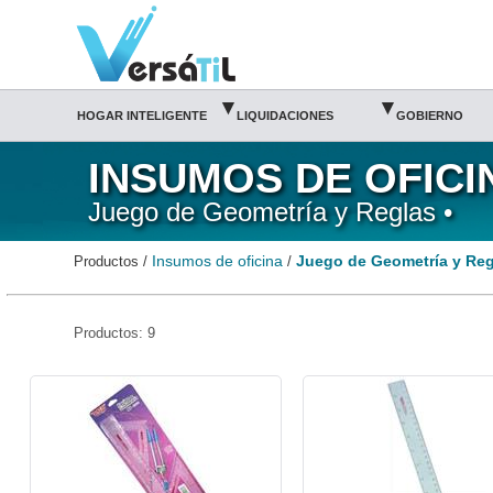
Juego de Geometría y Reglas/Insumos de oficina|Versátil TI
▾
▾
HOGAR INTELIGENTE
LIQUIDACIONES
GOBIERNO
INSUMOS DE OFICI
Juego de Geometría y Reglas •
Insumos de oficina
Juego de Geometría y Reg
Productos /
/
Productos: 9
BAC-GEO-ND5050-Baco
BAC-REG-R5030-Baco