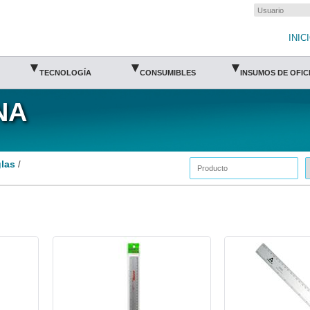
INIC
▾
▾
▾
TECNOLOGÍA
CONSUMIBLES
INSUMOS DE OFIC
NA
las
/
BAR-REG-1023-Barrilito
BAR-REG-DR30-Barrili