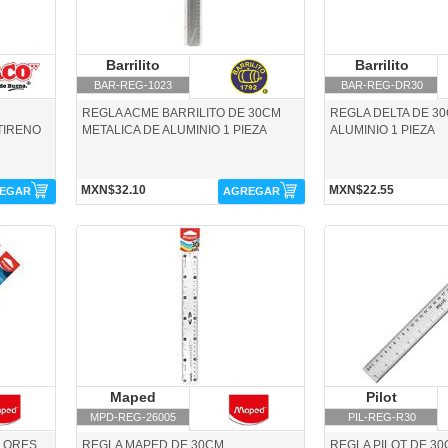
Barrilito
Barrilito
Barrilito
Ba
BAR-REG-1023
BAR-REG-DR30
REGLA ACME BARRILITO DE 30CM
REGLA DELTA DE 3
TIRENO
METALICA DE ALUMINIO 1 PIEZA
ALUMINIO 1 PIEZA
MXN$32.10
MXN$22.55
EGAR
AGREGAR
MPD-REG-26005-Maped
PIL-REG-R30-Pilot
Maped
Maped
Pilot
P
MPD-REG-26005
PIL-REG-R30
LORES
REGLA MAPED DE 30CM
REGLA PILOT DE 30