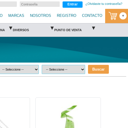
¿Olvidaste tu contraseña?
Entrar
IO
MARCAS
NOSOTROS
REGISTRO
CONTACTO
+
▾
▾
▾
INA
DIVERSOS
PUNTO DE VENTA
Buscar
to
MAE-REG-RF30-MAE