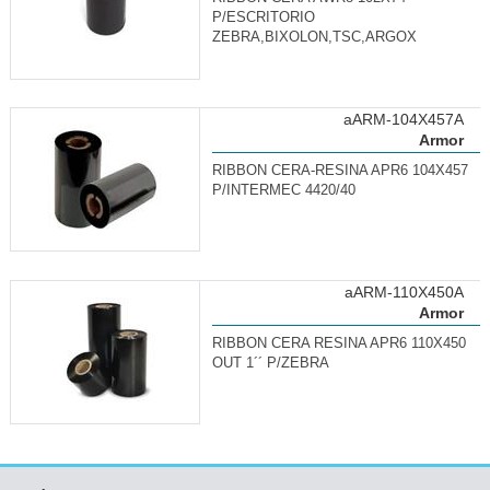
P/ESCRITORIO
ZEBRA,BIXOLON,TSC,ARGOX
aARM-104X457A
Armor
RIBBON CERA-RESINA APR6 104X457
P/INTERMEC 4420/40
aARM-110X450A
Armor
RIBBON CERA RESINA APR6 110X450
OUT 1´´ P/ZEBRA