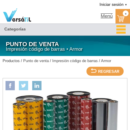
Versátil TI:
RIBBON RESINA AXR7 83X300 OUT ESCRITORIO ZEBRA CENTRO 1 PULGADA *SP*-
Tienda en méxico, para venta en línea
Iniciar sesión
▼
ARMOR/Armor/Impresión código de barras/Punto de venta
+
Menú
Categorías
PUNTO DE VENTA
Impresión código de barras • Armor
Productos /
Punto de venta
/
Impresión código de barras
/
Armor
REGRESAR
ARMOR
RIBBON RESINA AXR7 83X300 OUT ESCRITORIO ZEBRA CENTRO 1 PULGADA
*SP*-ARMOR