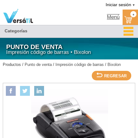
Versátil TI:
IMPRESORA PORTATIL DT/2IN/203DPI/USB/WIFI-BIXOLON/Bixolon/Impresión código
Tienda en méxico, para venta en línea
Iniciar sesión
▼
de barras/Punto de venta
+
Menú
Categorías
PUNTO DE VENTA
Impresión código de barras • Bixolon
Productos /
Punto de venta
/
Impresión código de barras
/
Bixolon
REGRESAR
BIXOLON
IMPRESORA PORTATIL DT/2IN/203DPI/USB/WIFI-BIXOLON