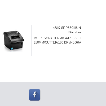
aBIX-SRP350IIIUN
Bixolon
IMPRESORA TERMICA/USB/VEL
250MM/CUTTER/180 DPI/NEGRA