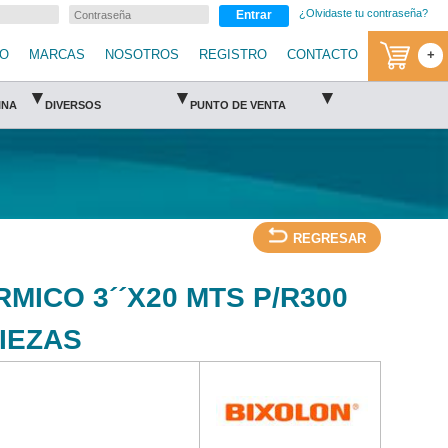
¿Olvidaste tu contraseña?
Entrar
IO
MARCAS
NOSOTROS
REGISTRO
CONTACTO
+
▾
▾
▾
INA
DIVERSOS
PUNTO DE VENTA
REGRESAR
MICO 3´´X20 MTS P/R300
IEZAS