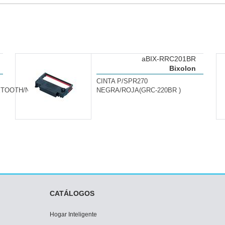
aBIX-RRC201BR
Bixolon
CINTA P/SPR270
UETOOTH/NFC/NO
NEGRA/ROJA(GRC-220BR )
CATÁLOGOS
Hogar Inteligente