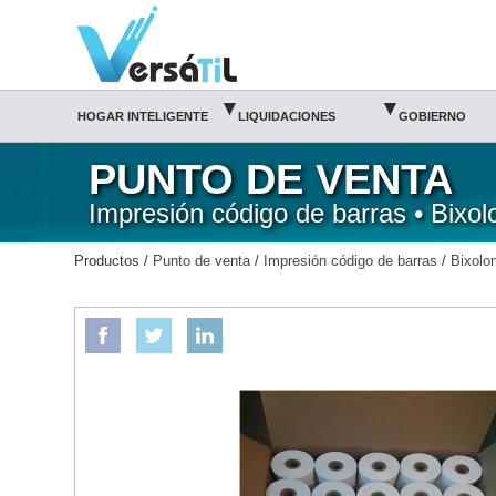
Versátil TI:
ROLLO PAPEL TERMICO 3´´X20 MTS P/R300 PAQUETE DE 12 PIEZAS-BIXOLON/Bixolon
Tienda en méxico, para venta en línea
▾
▾
HOGAR INTELIGENTE
LIQUIDACIONES
GOBIERNO
PUNTO DE VENTA
Impresión código de barras • Bixol
Productos /
Punto de venta
/
Impresión código de barras
/
Bixolo
BIXOLON
ROLLO PAPEL TERMICO 3´´X20 MTS P/R300 PAQUETE DE 12 PIEZAS-