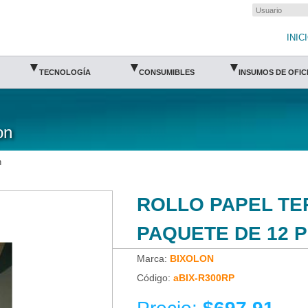
/Impresión código de barras/Punto de venta
INIC
▾
▾
▾
TECNOLOGÍA
CONSUMIBLES
INSUMOS DE OFIC
on
n
BIXOLON
ROLLO PAPEL TER
PAQUETE DE 12 P
Marca:
BIXOLON
Código:
aBIX-R300RP