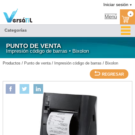
Versátil TI:
IMPRESORA TERMICA/USB/ETHERNET/VELOCIDAD 350MM/180DPI/CUTTER/NEGRA-
Tienda en méxico, para venta en línea
Iniciar sesión
▼
BIXOLON/Bixolon/Impresión código de barras/Punto de venta
+
Menú
Categorías
PUNTO DE VENTA
Impresión código de barras • Bixolon
Productos /
Punto de venta
/
Impresión código de barras
/
Bixolon
REGRESAR
BIXOLON
IMPRESORA TERMICA/USB/ETHERNET/VELOCIDAD
350MM/180DPI/CUTTER/NEGRA-BIXOLON