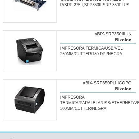
P/SRP-275II,SRP350II,SRP-350PLUS
aBIX-SRP350IIIUN
Bixolon
IMPRESORA TERMICA/USB/VEL
250MM/CUTTER/180 DPI/NEGRA
aBIX-SRP350PLIIICOPG
Bixolon
IMPRESORA
TERMICA/PARALELA/USB/ETHERNET/V
300MM/CUTTER/NEGRA