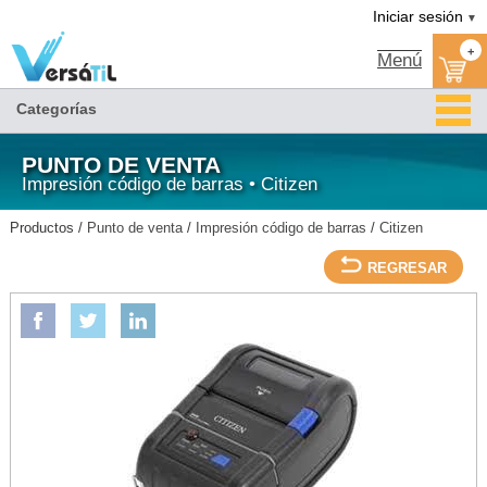
Versátil TI:
IMP.PORTATIL RECIBOS CMP-20 TD IP42 203DPI USB SER/STANDARD/IOS/BT-
Tienda en méxico, para venta en línea
Iniciar sesión
▼
CITIZEN/Citizen/Impresión código de barras/Punto de venta
+
Menú
Categorías
PUNTO DE VENTA
Impresión código de barras • Citizen
Productos /
Punto de venta
/
Impresión código de barras
/
Citizen
REGRESAR
CITIZEN
IMP.PORTATIL RECIBOS CMP-20 TD IP42 203DPI USB SER/STANDARD/IOS/BT-
CITIZEN