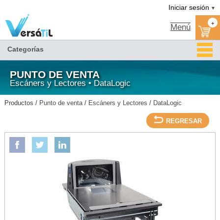
Versátil TI:
LECTOR MAGELLAN 8400 SCN/SCL LASER S/FUENTE-
Tienda en méxico, para venta en línea
Iniciar sesión
▼
DATALOGIC/DataLogic/Escáners y Lectores/Punto de venta
+
Menú
Categorías
PUNTO DE VENTA
Escáners y Lectores • DataLogic
Productos /
Punto de venta
/
Escáners y Lectores
/
DataLogic
REGRESAR
DATALOGIC
LECTOR MAGELLAN 8400 SCN/SCL LASER S/FUENTE-DATALOGIC