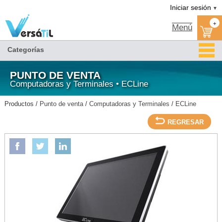
Versátil TI:
TERMINAL PUNTO DE VENTA ALL IN ONE EC-1559 15IN/4GB RAM-
Tienda en méxico, para venta en línea
Iniciar sesión
▼
ECLINE/ECLine/Computadoras y Terminales/Punto de venta
+
Menú
Categorías
PUNTO DE VENTA
Computadoras y Terminales • ECLine
Productos /
Punto de venta
/
Computadoras y Terminales
/
ECLine
REGRESAR
ECLINE
TERMINAL PUNTO DE VENTA ALL IN ONE EC-1559 15IN/4GB RAM-ECLINE