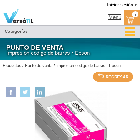
Versátil TI:
CARTUCHO P/GP-C831 MAGENTA-EPSON/Epson/Impresión código de barras/Punto
Tienda en méxico, para venta en línea
Iniciar sesión
▼
de venta
+
Menú
Categorías
PUNTO DE VENTA
Impresión código de barras • Epson
Productos /
Punto de venta
/
Impresión código de barras
/
Epson
REGRESAR
EPSON
CARTUCHO P/GP-C831 MAGENTA-EPSON