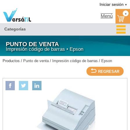
Versátil TI:
IMPRESORA MATRIZ TM-U950P-252/PARALELA/BLANCA/NO INCLUYE FUENTE-
Tienda en méxico, para venta en línea
Iniciar sesión
▼
EPSON/Epson/Impresión código de barras/Punto de venta
+
Menú
Categorías
PUNTO DE VENTA
Impresión código de barras • Epson
Productos /
Punto de venta
/
Impresión código de barras
/
Epson
REGRESAR
EPSON
IMPRESORA MATRIZ TM-U950P-252/PARALELA/BLANCA/NO INCLUYE FUENTE-
EPSON