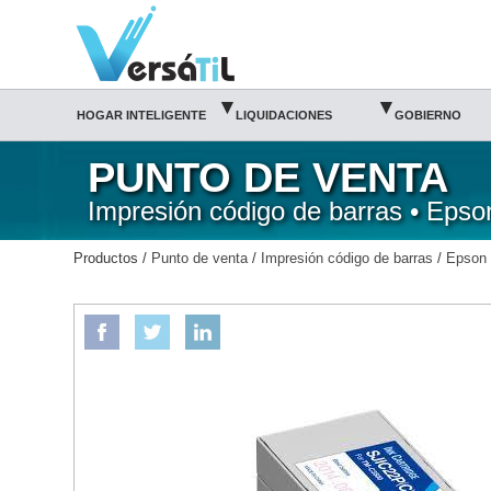
Versátil TI:
CARTUCHO DE TINTA P/TM-C3500 CIAN-EPSON/Epson/Impresión código de barras/P
Tienda en méxico, para venta en línea
▾
▾
HOGAR INTELIGENTE
LIQUIDACIONES
GOBIERNO
PUNTO DE VENTA
Impresión código de barras • Epso
Productos /
Punto de venta
/
Impresión código de barras
/
Epson
EPSON
CARTUCHO DE TINTA P/TM-C3500 CIAN-EPSON