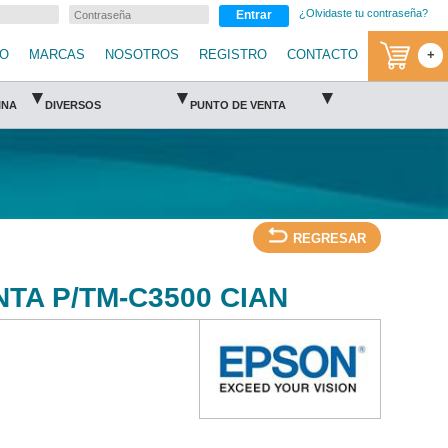
¿Olvidaste tu contraseña?
Entrar
IO
MARCAS
NOSOTROS
REGISTRO
CONTACTO
+
▾
▾
▾
INA
DIVERSOS
PUNTO DE VENTA
REGRESAR
TA P/TM-C3500 CIAN