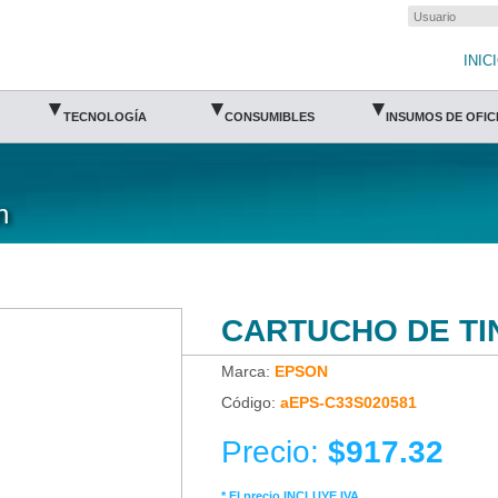
unto de venta
INIC
▾
▾
▾
TECNOLOGÍA
CONSUMIBLES
INSUMOS DE OFIC
n
CARTUCHO DE TIN
Marca:
EPSON
Código:
aEPS-C33S020581
Precio:
$917.32
* El precio INCLUYE IVA