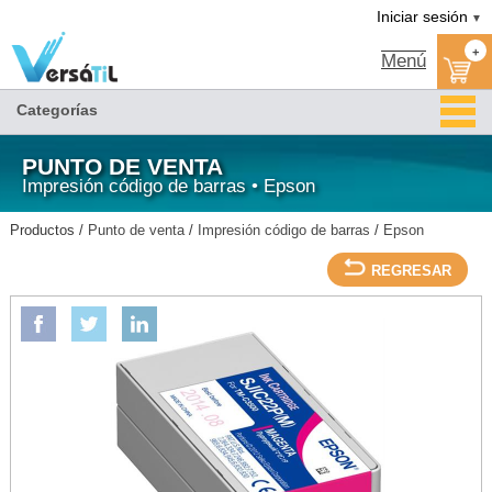
Versátil TI:
CARTUCHO DE TINTA P/TM-C3500 MAGENTA-EPSON/Epson/Impresión código de
Tienda en méxico, para venta en línea
Iniciar sesión
▼
barras/Punto de venta
+
Menú
Categorías
PUNTO DE VENTA
Impresión código de barras • Epson
Productos /
Punto de venta
/
Impresión código de barras
/
Epson
REGRESAR
EPSON
CARTUCHO DE TINTA P/TM-C3500 MAGENTA-EPSON