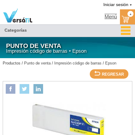
Versátil TI:
CARTUCHO DE TINTA P/TM-C7500G/TM-C7500GE AMARILLO-
Tienda en méxico, para venta en línea
Iniciar sesión
▼
EPSON/Epson/Impresión código de barras/Punto de venta
+
Menú
Categorías
PUNTO DE VENTA
Impresión código de barras • Epson
Productos /
Punto de venta
/
Impresión código de barras
/
Epson
REGRESAR
EPSON
CARTUCHO DE TINTA P/TM-C7500G/TM-C7500GE AMARILLO-EPSON