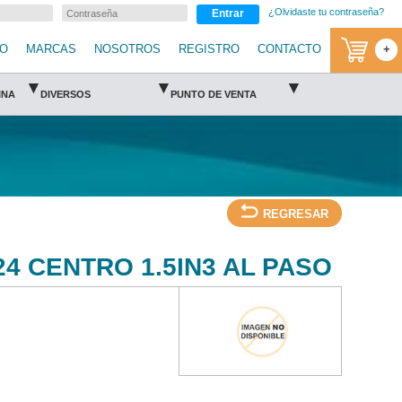
¿Olvidaste tu contraseña?
Entrar
IO
MARCAS
NOSOTROS
REGISTRO
CONTACTO
+
▾
▾
▾
INA
DIVERSOS
PUNTO DE VENTA
REGRESAR
24 CENTRO 1.5IN3 AL PASO