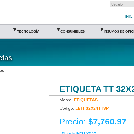
 de barras/Punto de venta
INIC
▾
▾
▾
TECNOLOGÍA
CONSUMIBLES
INSUMOS DE OFIC
etas
tas
ETIQUETA TT 32X
Marca:
ETIQUETAS
Código:
aETI-32X24TT3P
Precio:
$7,760.97
* El precio INCLUYE IVA