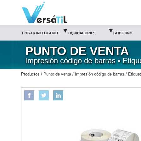
Versátil TI:
ETIQUETA TT 32X24 CENTRO 1.5IN3 AL PASO-ETIQUETAS/Etiquetas/Impresión código
Tienda en méxico, para venta en línea
▾
▾
HOGAR INTELIGENTE
LIQUIDACIONES
GOBIERNO
PUNTO DE VENTA
Impresión código de barras • Etiqu
Productos /
Punto de venta
/
Impresión código de barras
/
Etique
ETIQUETAS
ETIQUETA TT 32X24 CENTRO 1.5IN3 AL PASO-ETIQUETAS