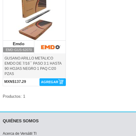
Emdo
Emdo
EMD-GUS-62070
GUSANO ARILLO METALICO
EMDO DE 7/16´´ PASO 3:1 HASTA
90 HOJAS NEGRO 1 PAQ C/20
PZAS
MXN$137.29
AGREGAR
Productos: 1
QUIÉNES SOMOS
Acerca de Versátil TI