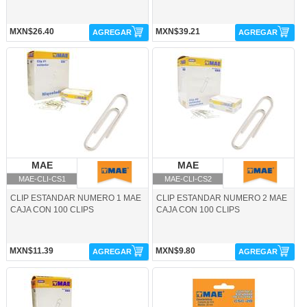
MXN$26.40
MXN$39.21
AGREGAR
AGREGAR
MAE-CLI-CS1-MAE
MAE-CLI-CS2-MAE
MAE
MAE
MAE
MAE
MAE-CLI-CS1
MAE-CLI-CS2
CLIP ESTANDAR NUMERO 1 MAE
CLIP ESTANDAR NUMERO 2 MAE
CAJA CON 100 CLIPS
CAJA CON 100 CLIPS
MXN$11.39
MXN$9.80
AGREGAR
AGREGAR
MAE-CLI-CS3-MAE
MAE-CLI-CSC2B-MAE