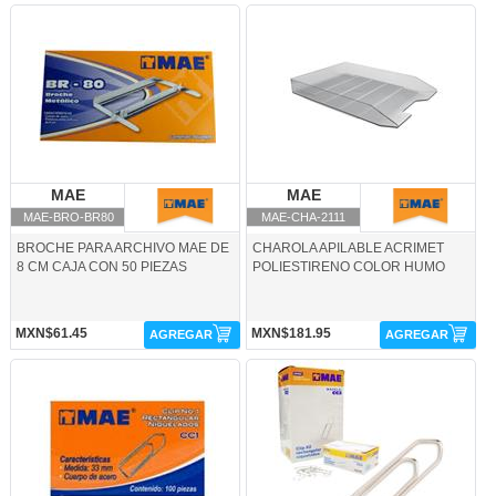
MAE-BRO-BR80-MAE
MAE-CHA-2111-MAE
MAE
MAE
MAE
MAE
MAE-BRO-BR80
MAE-CHA-2111
BROCHE PARA ARCHIVO MAE DE
CHAROLA APILABLE ACRIMET
8 CM CAJA CON 50 PIEZAS
POLIESTIRENO COLOR HUMO
MXN$61.45
MXN$181.95
AGREGAR
AGREGAR
MAE-CLI-CC1-MAE
MAE-CLI-CC2-MAE