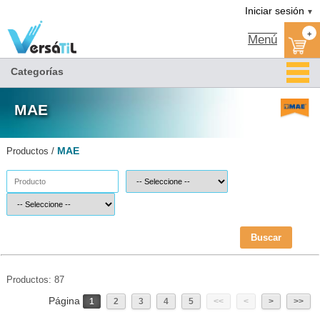
MAE(1)|Versátil TI
Somos distribuidor MAE autorizado
MAE MEXICO
Catalogo MAE
Tienda MAE
Iniciar sesión
▼
+
Menú
Categorías
MAE
MAE
Productos /
Buscar
Productos: 87
Página
1
2
3
4
5
<<
<
>
>>