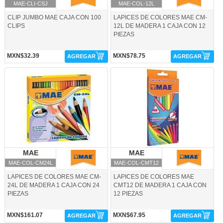
MAE-CLI-CSJ
MAE-COL-12L
CLIP JUMBO MAE CAJA CON 100
LAPICES DE COLORES MAE CM-
CLIPS
12L DE MADERA 1 CAJA CON 12
PIEZAS
MXN$32.39
MXN$78.75
AGREGAR
AGREGAR
MAE-COL-CM24L-MAE
MAE-COL-CMT12-MAE
MAE
MAE
MAE
MAE
MAE-COL-CM24L
MAE-COL-CMT12
LAPICES DE COLORES MAE CM-
LAPICES DE COLORES MAE
24L DE MADERA 1 CAJA CON 24
CMT12 DE MADERA 1 CAJA CON
PIEZAS
12 PIEZAS
MXN$161.07
MXN$67.95
AGREGAR
AGREGAR