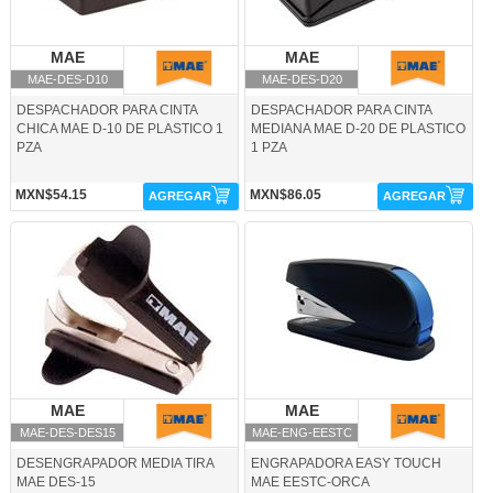
MAE
MAE
MAE
MAE
MAE-DES-D10
MAE-DES-D20
DESPACHADOR PARA CINTA
DESPACHADOR PARA CINTA
CHICA MAE D-10 DE PLASTICO 1
MEDIANA MAE D-20 DE PLASTICO
PZA
1 PZA
MXN$54.15
MXN$86.05
AGREGAR
AGREGAR
MAE-DES-DES15-MAE
MAE-ENG-EESTC-MAE
MAE
MAE
MAE
MAE
MAE-DES-DES15
MAE-ENG-EESTC
DESENGRAPADOR MEDIA TIRA
ENGRAPADORA EASY TOUCH
MAE DES-15
MAE EESTC-ORCA