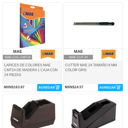
MAE-COL-CMT24-MAE
MAE-CUT-24-MAE
MAE
MAE
MAE
MAE
MAE-COL-CMT24
MAE-CUT-24
LAPICES DE COLORES MAE
CUTTER MAE 24 TAMAÑO 9 MM
CMT24 DE MADERA 1 CAJA CON
COLOR GRIS
24 PIEZAS
MXN$163.97
MXN$24.57
AGREGAR
AGREGAR
MAE-DES-D10-MAE
MAE-DES-D20-MAE