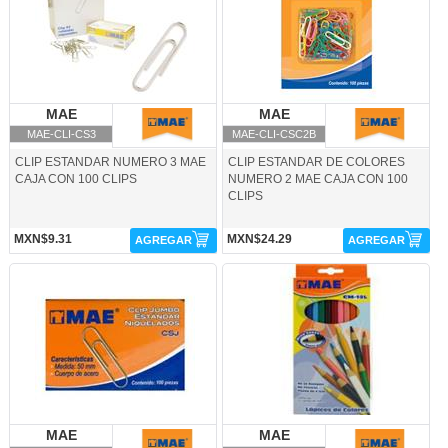
MAE
MAE
MAE
MAE
MAE-CLI-CS3
MAE-CLI-CSC2B
CLIP ESTANDAR NUMERO 3 MAE
CLIP ESTANDAR DE COLORES
CAJA CON 100 CLIPS
NUMERO 2 MAE CAJA CON 100
CLIPS
MXN$9.31
MXN$24.29
AGREGAR
AGREGAR
MAE-CLI-CSJ-MAE
MAE-COL-12L-MAE
MAE
MAE
MAE
MAE