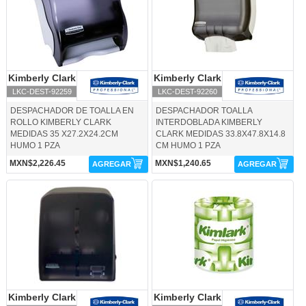
Kimberly Clark
Kimberly Clark
Kimberly Clark
Kimberly Clark
LKC-DEST-92259
LKC-DEST-92260
DESPACHADOR DE TOALLA EN
DESPACHADOR TOALLA
ROLLO KIMBERLY CLARK
INTERDOBLADA KIMBERLY
MEDIDAS 35 X27.2X24.2CM
CLARK MEDIDAS 33.8X47.8X14.8
HUMO 1 PZA
CM HUMO 1 PZA
MXN$2,226.45
MXN$1,240.65
AGREGAR
AGREGAR
LKC-DEST-92731-Kimberly Clark
LKC-HIGIT-90507-Kimberly Clark
Kimberly Clark
Kimberly Clark
Kimberly Clark
Kimberly Clark