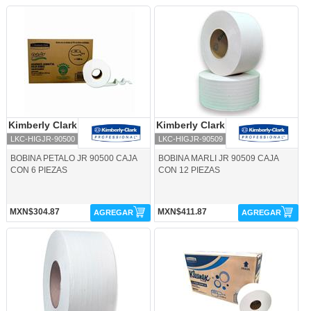
LKC-HIGJR-90500-Kimberly Clark
LKC-HIGJR-90509-Kimberly Clark
Kimberly Clark
Kimberly Clark
Kimberly Clark
Kimberly Clark
LKC-HIGJR-90500
LKC-HIGJR-90509
BOBINA PETALO JR 90500 CAJA
BOBINA MARLI JR 90509 CAJA
CON 6 PIEZAS
CON 12 PIEZAS
MXN$304.87
MXN$411.87
AGREGAR
AGREGAR
LKC-HIGJR-90531-Kimberly Clark
LKC-HIGJR-90606-Kimberly Clark