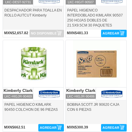
LKC-DEST-92731
LKC-HIGIT-90507
DESPACHADOR PARA TOALLA EN
PAPEL HIGIENICO
ROLLO AUTCUT Kimberly
INTERDOBLADO KIMLARK 90507
250 HOJAS DOBLES DE
21.5X9.5CM 30 PAQUETES
MXN$2,657.82
MXN$481.33
NO DISPONIBLE
AGREGAR
LKC-HIGJR-90469-Kimberly Clark
LKC-HIGJR-90486-Kimberly Clark
Kimberly Clark
Kimberly Clark
Kimberly Clark
Kimberly Clark
LKC-HIGJR-90469
LKC-HIGJR-90486
PAPEL HIGIENICO KIMLARK
BOBINA SCOTT JR 90620 CAJA
90450 COLCHON DE 96 PIEZAS
CON 6 PIEZAS
MXN$662.51
MXN$300.39
AGREGAR
AGREGAR