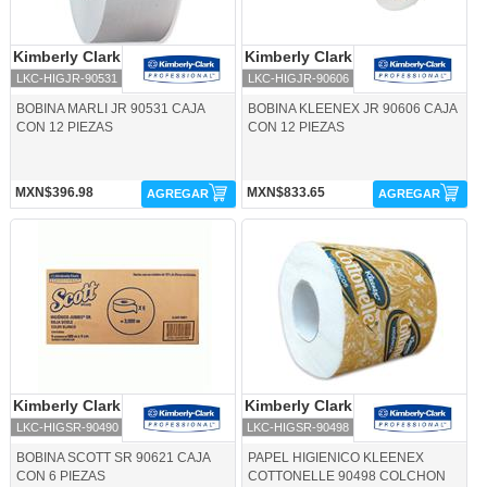
Kimberly Clark
Kimberly Clark
Kimberly Clark
Kimberly Clark
LKC-HIGJR-90531
LKC-HIGJR-90606
BOBINA MARLI JR 90531 CAJA
BOBINA KLEENEX JR 90606 CAJA
CON 12 PIEZAS
CON 12 PIEZAS
MXN$396.98
MXN$833.65
AGREGAR
AGREGAR
LKC-HIGSR-90490-Kimberly Clark
LKC-HIGSR-90498-Kimberly Clark
Kimberly Clark
Kimberly Clark
Kimberly Clark
Kimberly Clark
LKC-HIGSR-90490
LKC-HIGSR-90498
BOBINA SCOTT SR 90621 CAJA
PAPEL HIGIENICO KLEENEX
CON 6 PIEZAS
COTTONELLE 90498 COLCHON