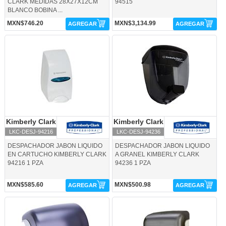
CLARK MEDIDAS 28X27X12CM
94515
BLANCO BOBINA ...
MXN$746.20
MXN$3,134.99
AGREGAR
AGREGAR
LKC-DESJ-94216-Kimberly Clark
LKC-DESJ-94236-Kimberly Clark
Kimberly Clark
Kimberly Clark
Kimberly Clark
Kimberly Clark
LKC-DESJ-94216
LKC-DESJ-94236
DESPACHADOR JABON LIQUIDO
DESPACHADOR JABON LIQUIDO
EN CARTUCHO KIMBERLY CLARK
A GRANEL KIMBERLY CLARK
94216 1 PZA
94236 1 PZA
MXN$585.60
MXN$500.98
AGREGAR
AGREGAR
LKC-DEST-92259-Kimberly Clark
LKC-DEST-92260-Kimberly Clark