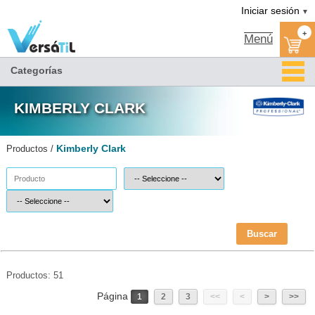
Kimberly Clark(1)|Versátil TI
Somos distribuidor KIMBERLY CLARK autorizado
KIMBERLY CLARK MEXICO
Catalogo Kimberly Clark
Tienda Kimberly Clark
Iniciar sesión
▼
+
Menú
Categorías
KIMBERLY CLARK
Kimberly Clark
Productos /
Buscar
Productos: 51
Página
1
2
3
<<
<
>
>>