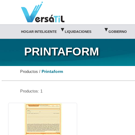
Printaform|Versátil TI
Somos distribuidor PRINTAFORM autorizado
PRINTAFORM MEXICO
Catalogo Printaform
Tienda Printaform
▾
▾
HOGAR INTELIGENTE
LIQUIDACIONES
GOBIERNO
PRINTAFORM
Printaform
Productos /
Productos: 1
PRIN-POL-2040P3-Printaform