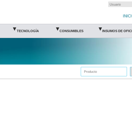
INIC
▾
▾
▾
TECNOLOGÍA
CONSUMIBLES
INSUMOS DE OFIC