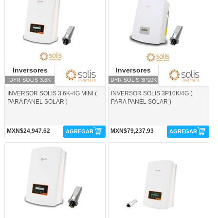
Inversores
Inversores Solis
Inversores
Inversores Solis
Solis
Solis
DYR-SOLIS-3.6K
DYR-SOLIS-3P10K
INVERSOR SOLIS 3.6K-4G MINI (
INVERSOR SOLIS 3P10K/4G (
PARA PANEL SOLAR )
PARA PANEL SOLAR )
MXN$24,947.62
MXN$79,237.93
AGREGAR
AGREGAR
DYR-SOLIS-5k-Inversores Solis
INV-SOLIS-2.5K-Inversores Solis