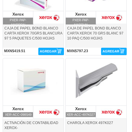
Xerox
Xerox
Xerox
Xerox
PXER-PAP-
PXER-PAP-
MARPON
MARTHN
CAJA DE PAPEL BOND BLANCO
CAJA DE PAPEL BOND BLANCO
CARTA XEROX 70GRS BLANCURA
CARTA XEROX 70 GRS BLANC 97
97 5 PAQUETES C/500 HOJAS
10 PAQ C/500 HOJAS
MXN$419.51
MXN$797.23
AGREGAR
AGREGAR
XER-ACC-098S49-Xerox
XER-ACC-497K027-Xerox
Xerox
Xerox
Xerox
Xerox
XER-ACC-098S49
XER-ACC-497K027
ACTIVACIÓN DE CONTABILIDAD
CHAROLA XEROX 497K027
XEROX-