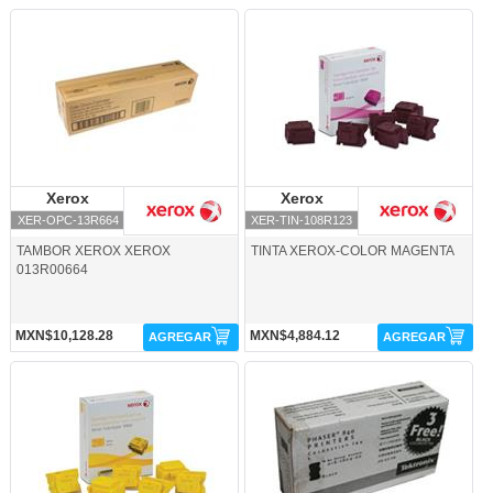
XER-OPC-13R664-Xerox
XER-TIN-108R123-Xerox
Xerox
Xerox
Xerox
Xerox
XER-OPC-13R664
XER-TIN-108R123
TAMBOR XEROX XEROX
TINTA XEROX-COLOR MAGENTA
013R00664
MXN$10,128.28
MXN$4,884.12
AGREGAR
AGREGAR
XER-TIN-108R124-Xerox
XER-TO-0161604-Xerox