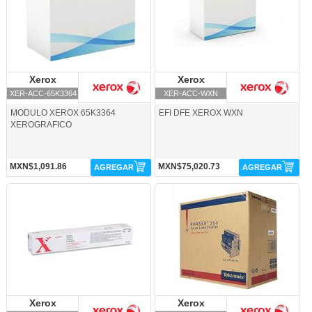
Xerox
Xerox
Xerox
Xerox
XER-ACC-65K3364
XER-ACC-WXN
MODULO XEROX 65K3364
EFI DFE XEROX WXN
XEROGRAFICO
MXN$1,091.86
MXN$75,020.73
AGREGAR
AGREGAR
XER-GRP-8R1289-Xerox
XER-KIT-0161841-Xerox
Xerox
Xerox
Xerox
Xerox