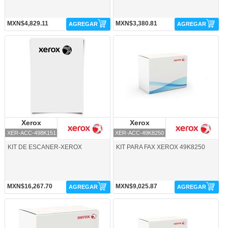
MXN$4,829.11
MXN$3,380.81
AGREGAR
AGREGAR
XER-ACC-498K151-Xerox
XER-ACC-49K8250-Xerox
Xerox
Xerox
Xerox
Xerox
XER-ACC-498K151
XER-ACC-49K8250
KIT DE ESCANER-XEROX
KIT PARA FAX XEROX 49K8250
MXN$16,267.70
MXN$9,025.87
AGREGAR
AGREGAR
XER-ACC-65K3364-Xerox
XER-ACC-WXN-Xerox