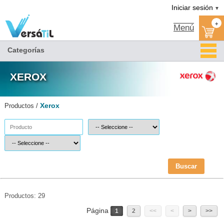
Xerox(1)|Versátil TI
Somos distribuidor XEROX autorizado
XEROX MEXICO
Catalogo Xerox
Tienda Xerox
Iniciar sesión
▼
+
Menú
Categorías
XEROX
Xerox
Productos /
Buscar
Productos: 29
Página
1
2
<<
<
>
>>