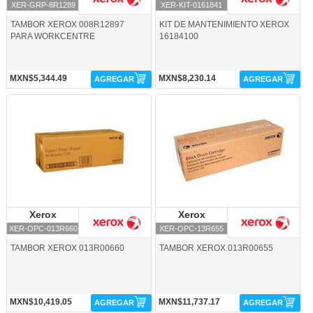
XER-GRP-8R1289
XER-KIT-0161841
TAMBOR XEROX 008R12897
KIT DE MANTENIMIENTO XEROX
PARA WORKCENTRE
16184100
MXN$5,344.49
MXN$8,230.14
AGREGAR
AGREGAR
XER-OPC-013R660-Xerox
XER-OPC-13R655-Xerox
Xerox
Xerox
Xerox
Xerox
XER-OPC-013R660
XER-OPC-13R655
TAMBOR XEROX 013R00660
TAMBOR XEROX 013R00655
MXN$10,419.05
MXN$11,737.17
AGREGAR
AGREGAR