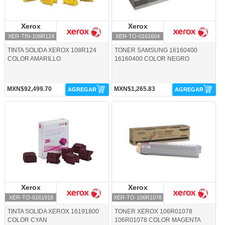
Xerox
Xerox
Xerox
Xerox
XER-TIN-108R124
XER-TO-0161604
TINTA SOLIDA XEROX 108R124
TONER SAMSUNG 16160400
COLOR AMARILLO
16160400 COLOR NEGRO
MXN$92,499.70
MXN$1,265.83
AGREGAR
AGREGAR
XER-TO-0161918-Xerox
XER-TO-106R1078-Xerox
Xerox
Xerox
Xerox
Xerox
XER-TO-0161918
XER-TO-106R1078
TINTA SOLIDA XEROX 16191800
TONER XEROX 106R01078
COLOR CYAN
106R01078 COLOR MAGENTA