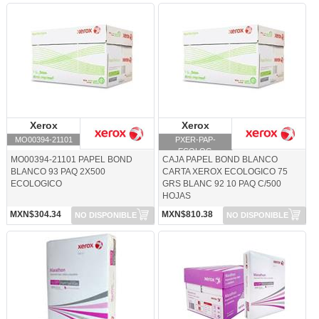
MO00394-21101-Xerox
PXER-PAP-ECOLOG-Xerox
Xerox
Xerox
Xerox
Xerox
MO00394-21101
PXER-PAP-
ECOLOG
MO00394-21101 PAPEL BOND
CAJA PAPEL BOND BLANCO
BLANCO 93 PAQ 2X500
CARTA XEROX ECOLOGICO 75
ECOLOGICO
GRS BLANC 92 10 PAQ C/500
HOJAS
MXN$304.34
MXN$810.38
NO DISPONIBLE
NO DISPONIBLE
PXER-PAP-MARPON-Xerox
PXER-PAP-MARTHN-Xerox