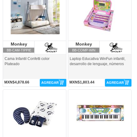
Monkey
Monkey Business
Monkey
Monkey Business
Business
Business
BB-CAM-TIPPIE
BB-COMP-WIN
Cama Infantil Confetti color
Laptop Educativa WinFun infantil,
Plateado
desarrollo de lenguaje, números
MXN$4,878.66
MXN$1,803.44
AGREGAR
AGREGAR
BB-SET-BCOLORS-Monkey Business
BB-TECL-MULT1-Monkey Business