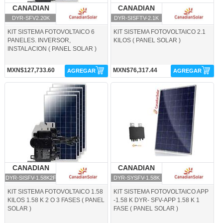
CANADIAN
CANADIAN SOLAR
CANADIAN
CANADIAN SOLAR
SOLAR
SOLAR
DYR-SFV2.20K
DYR-SISFTV-2.1K
KIT SISTEMA FOTOVOLTAICO 6
KIT SISTEMA FOTOVOLTAICO 2.1
PANELES. INVERSOR,
KILOS ( PANEL SOLAR )
INSTALACION ( PANEL SOLAR )
MXN$127,733.60
MXN$76,317.44
AGREGAR
AGREGAR
DYR-SISFV-1.58K2F-CANADIAN
DYR-SYSFV-1.58K-CANADIAN SOLAR
SOLAR
CANADIAN
CANADIAN SOLAR
CANADIAN
CANADIAN SOLAR
SOLAR
SOLAR
DYR-SISFV-1.58K2F
DYR-SYSFV-1.58K
KIT SISTEMA FOTOVOLTAICO 1.58
KIT SISTEMA FOTOVOLTAICO APP
KILOS 1.58 K 2 O 3 FASES ( PANEL
-1.58 K DYR- SFV-APP 1.58 K 1
SOLAR )
FASE ( PANEL SOLAR )