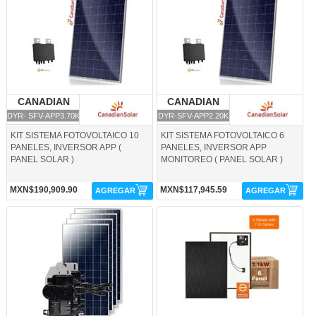
CANADIAN
CANADIAN SOLAR
CANADIAN
CANADIAN SOLAR
SOLAR
SOLAR
DYR- SFV-APP3.70K
DYR-SFV-APP2.20K
KIT SISTEMA FOTOVOLTAICO 10
KIT SISTEMA FOTOVOLTAICO 6
PANELES, INVERSOR APP (
PANELES, INVERSOR APP
PANEL SOLAR )
MONITOREO ( PANEL SOLAR )
MXN$190,909.90
MXN$117,945.59
AGREGAR
AGREGAR
DYR-SFV2.20K-CANADIAN SOLAR
DYR-SISFTV-2.1K-CANADIAN SOLAR