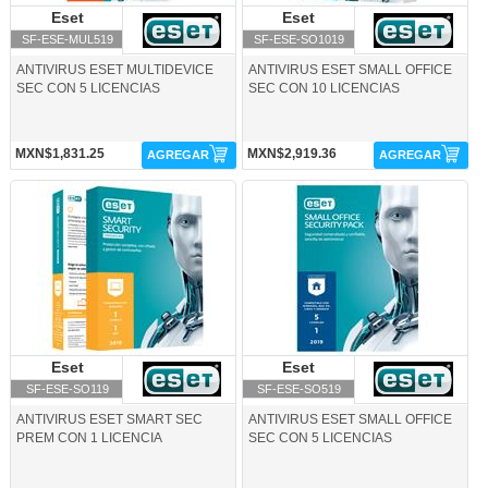
Eset
Eset
Eset
Eset
SF-ESE-MUL519
SF-ESE-SO1019
ANTIVIRUS ESET MULTIDEVICE
ANTIVIRUS ESET SMALL OFFICE
SEC CON 5 LICENCIAS
SEC CON 10 LICENCIAS
MXN$1,831.25
MXN$2,919.36
AGREGAR
AGREGAR
SF-ESE-SO119-Eset
SF-ESE-SO519-Eset
Eset
Eset
Eset
Eset
SF-ESE-SO119
SF-ESE-SO519
ANTIVIRUS ESET SMART SEC
ANTIVIRUS ESET SMALL OFFICE
PREM CON 1 LICENCIA
SEC CON 5 LICENCIAS