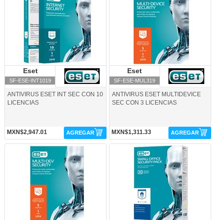
Eset
Eset
Eset
Eset
SF-ESE-INT1019
SF-ESE-MUL319
ANTIVIRUS ESET INT SEC CON 10
ANTIVIRUS ESET MULTIDEVICE
LICENCIAS
SEC CON 3 LICENCIAS
MXN$2,947.01
MXN$1,311.33
AGREGAR
AGREGAR
SF-ESE-MUL519-Eset
SF-ESE-SO1019-Eset