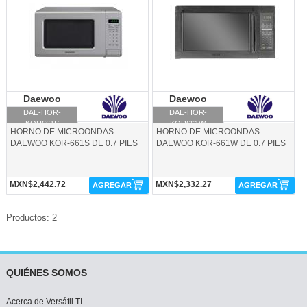
Daewoo
Daewoo
Daewoo
Daewoo
DAE-HOR-
DAE-HOR-
KOR661S
KOR661W
HORNO DE MICROONDAS
HORNO DE MICROONDAS
DAEWOO KOR-661S DE 0.7 PIES
DAEWOO KOR-661W DE 0.7 PIES
MXN$2,442.72
MXN$2,332.27
AGREGAR
AGREGAR
Productos: 2
QUIÉNES SOMOS
Acerca de Versátil TI