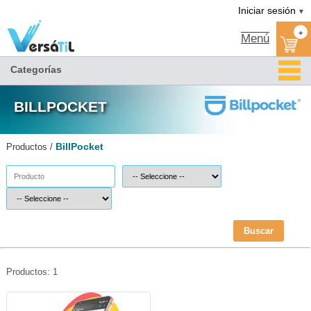
BillPocket|Versátil TI
Somos distribuidor BILLPOCKET autorizado
BILLPOCKET MEXICO
Catalogo BillPocket
Tienda BillPocket
Iniciar sesión
▼
+
Menú
Categorías
BILLPOCKET
BillPocket
Productos /
Buscar
Productos: 1
aBIL-BILLPOCKET-BillPocket