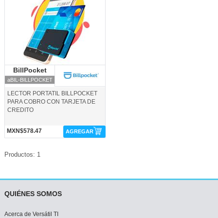
BillPocket
BillPocket
aBIL-BILLPOCKET
LECTOR PORTATIL BILLPOCKET
PARA COBRO CON TARJETA DE
CREDITO
MXN$578.47
AGREGAR
Productos: 1
QUIÉNES SOMOS
Acerca de Versátil TI