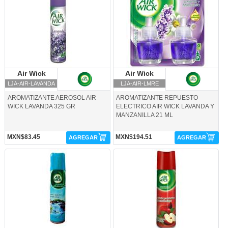
Air Wick
Air Wick
Air Wick
Air Wick
LJA-AIR-LAVANDA
LJA-AIR-LMRE
AROMATIZANTE AEROSOL AIR
AROMATIZANTE REPUESTO
WICK LAVANDA 325 GR
ELECTRICO AIR WICK LAVANDA Y
MANZANILLA 21 ML
MXN$83.45
MXN$194.51
AGREGAR
AGREGAR
LRB-AIR-AAM-Air Wick
LRB-AIR-AMC-Air Wick