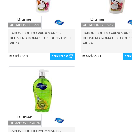
Blumen
Blumen
Blumen
Blumen
4E-JABON-BCC221
4E-JABON-BCC525
JABON LIQUIDO PARA MANOS
JABON LIQUIDO PARA MANO
BLUMEN AROMA COCO DE 221 ML 1
BLUMEN AROMA COCO DE 52
PIEZA
PIEZA
MXN$28.97
MXN$86.21
AGREGAR
AGR
4E-JABON-BKW525-Blumen
Blumen
Blumen
4E-JABON-BKW525
JABON LIQUIDO PARA MANOS