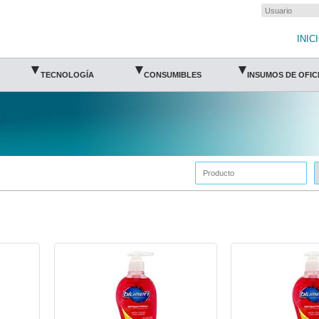
INIC
▾
▾
▾
TECNOLOGÍA
CONSUMIBLES
INSUMOS DE OFIC
4E-JABON-BCH221-Blumen
4E-JABON-BCH525-Bl