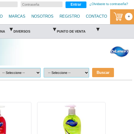
¿Olvidaste tu contraseña?
Entrar
IO
MARCAS
NOSOTROS
REGISTRO
CONTACTO
+
▾
▾
▾
INA
DIVERSOS
PUNTO DE VENTA
Buscar
umen
4E-JABON-BKW221-Blumen