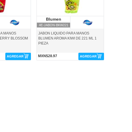
lumen
Blumen
Blumen
4E-JABON-BKW221
RA MANOS
JABON LIQUIDO PARA MANOS
HERRY BLOSSOM
BLUMEN AROMA KIWI DE 221 ML 1
PIEZA
MXN$28.97
AGREGAR
AGREGAR