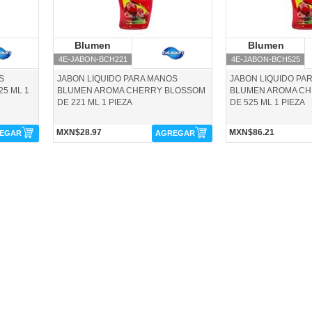
Blumen
Blumen
Blumen
B
4E-JABON-BCH221
4E-JABON-BCH525
S
JABON LIQUIDO PARA MANOS
JABON LIQUIDO PA
5 ML 1
BLUMEN AROMA CHERRY BLOSSOM
BLUMEN AROMA C
DE 221 ML 1 PIEZA
DE 525 ML 1 PIEZA
MXN$28.97
MXN$86.21
EGAR
AGREGAR