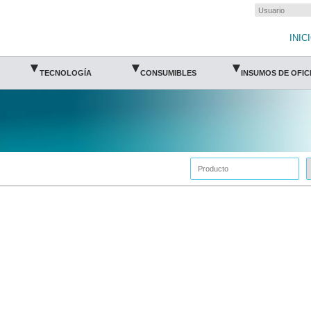
INIC
▾
▾
▾
TECNOLOGÍA
CONSUMIBLES
INSUMOS DE OFIC