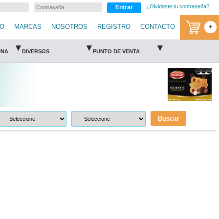
¿Olvidaste tu contraseña?
Entrar
IO
MARCAS
NOSOTROS
REGISTRO
CONTACTO
+
▾
▾
▾
INA
DIVERSOS
PUNTO DE VENTA
Buscar