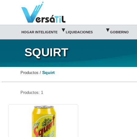
Squirt|Versátil TI
Somos distribuidor SQUIRT autorizado
SQUIRT MEXICO
Catalogo Squirt
Tienda Squirt
▾
▾
HOGAR INTELIGENTE
LIQUIDACIONES
GOBIERNO
SQUIRT
Squirt
Productos /
Productos: 1
AP00017-22104-Squirt