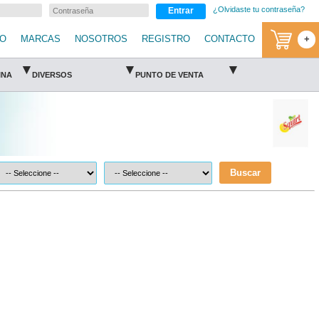
¿Olvidaste tu contraseña?
Entrar
IO
MARCAS
NOSOTROS
REGISTRO
CONTACTO
+
▾
▾
▾
INA
DIVERSOS
PUNTO DE VENTA
Buscar