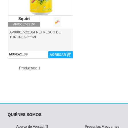
Squirt
Squirt
AP00017-22104
AP00017-22104 REFRESCO DE
TORONJA 355ML
MXN$21.08
AGREGAR
Productos: 1
QUIÉNES SOMOS
Acerca de Versátil TI
Preguntas Frecuentes