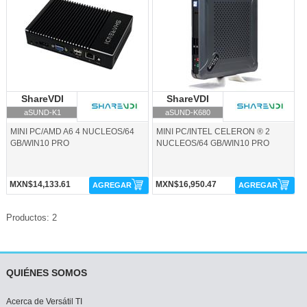
ShareVDI
ShareVDI
ShareVDI
ShareVDI
aSUND-K1
aSUND-K680
MINI PC/AMD A6 4 NUCLEOS/64
MINI PC/INTEL CELERON ® 2
GB/WIN10 PRO
NUCLEOS/64 GB/WIN10 PRO
MXN$14,133.61
MXN$16,950.47
AGREGAR
AGREGAR
Productos: 2
QUIÉNES SOMOS
Acerca de Versátil TI