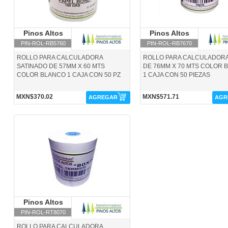
Pinos Altos
Pinos Altos
Pinos Altos
Pinos Alto
PIN-ROL-RB5760
PIN-ROL-RB7670
ROLLO PARA CALCULADORA
ROLLO PARA CALCULADOR
SATINADO DE 57MM X 60 MTS
DE 76MM X 70 MTS COLOR 
COLOR BLANCO 1 CAJA CON 50 PZ
1 CAJA CON 50 PIEZAS
MXN$370.02
MXN$571.71
AGREGAR
AGR
PIN-ROL-RT8070-Pinos Altos
Pinos Altos
Pinos Altos
PIN-ROL-RT8070
ROLLO PARA CALCULADORA