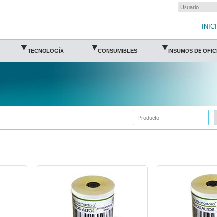
INIC
▾
▾
▾
TECNOLOGÍA
CONSUMIBLES
INSUMOS DE OFIC
PIN-ROL-RBA5760-Pinos Altos
PIN-ROL-RBA7570-Pino