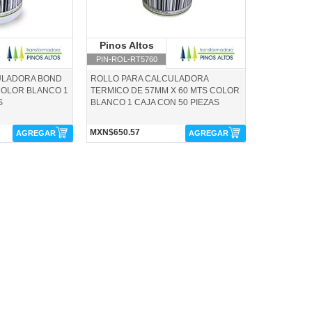
inos Altos
Pinos Altos
Pinos Altos
PIN-ROL-RT5760
ULADORA BOND
ROLLO PARA CALCULADORA
COLOR BLANCO 1
TERMICO DE 57MM X 60 MTS COLOR
S
BLANCO 1 CAJA CON 50 PIEZAS
MXN$650.57
AGREGAR
AGREGAR