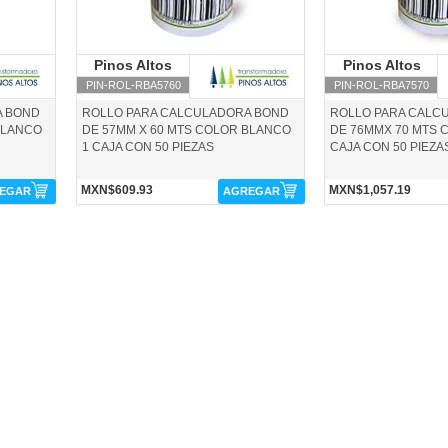
s
Pinos Altos
Pinos Altos
Pinos Altos
P
PIN-ROL-RBA5760
PIN-ROL-RBA7570
A BOND
ROLLO PARA CALCULADORA BOND
ROLLO PARA CALC
BLANCO
DE 57MM X 60 MTS COLOR BLANCO
DE 76MMX 70 MTS 
1 CAJA CON 50 PIEZAS
CAJA CON 50 PIEZA
MXN$609.93
MXN$1,057.19
EGAR
AGREGAR