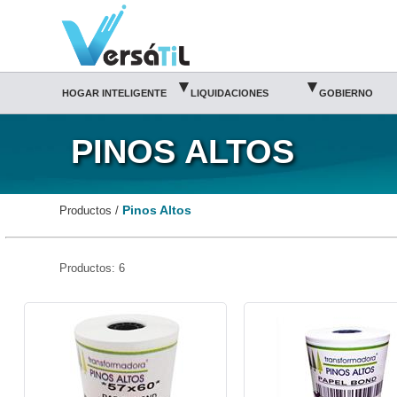
Pinos Altos|Versátil TI
Somos distribuidor PINOS ALTOS autorizado
PINOS ALTOS MEXICO
Catalogo Pinos Altos
Tienda Pinos Altos
▾
▾
HOGAR INTELIGENTE
LIQUIDACIONES
GOBIERNO
PINOS ALTOS
Pinos Altos
Productos /
Productos: 6
PIN-ROL-RB5760-Pinos Altos
PIN-ROL-RB7670-Pinos Altos