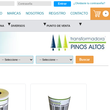
¿Olvidaste tu contraseña?
Entrar
IO
MARCAS
NOSOTROS
REGISTRO
CONTACTO
+
▾
▾
▾
INA
DIVERSOS
PUNTO DE VENTA
Buscar
s Altos
PIN-ROL-RT5760-Pinos Altos