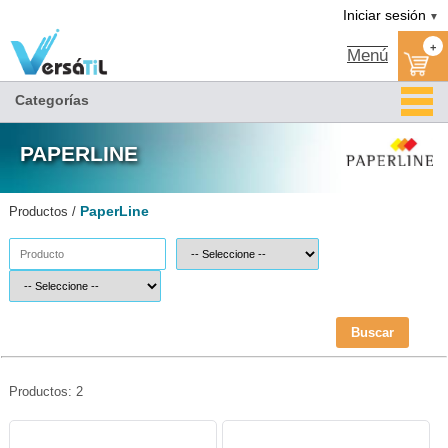
PaperLine|Versátil TI
Somos distribuidor PAPERLINE autorizado
PAPERLINE MEXICO
Catalogo PaperLine
Tienda PaperLine
Iniciar sesión
▼
+
Menú
Categorías
PAPERLINE
PaperLine
Productos /
Buscar
Productos: 2
SAJ-PAP-PAPER75-PaperLine
SAJ-PAP-REPROG-PaperLine