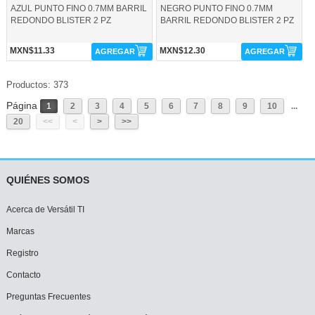
AZUL PUNTO FINO 0.7MM BARRIL
NEGRO PUNTO FINO 0.7MM
REDONDO BLISTER 2 PZ
BARRIL REDONDO BLISTER 2 PZ
MXN$11.33
MXN$12.30
AGREGAR
AGREGAR
Productos: 373
Página
1
2
3
4
5
6
7
8
9
10
...
20
<<
<
>
>>
QUIÉNES SOMOS
Acerca de Versátil TI
Marcas
Registro
Contacto
Preguntas Frecuentes