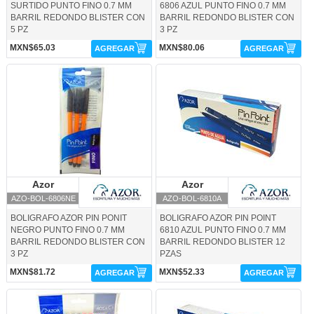
SURTIDO PUNTO FINO 0.7 MM
6806 AZUL PUNTO FINO 0.7 MM
BARRIL REDONDO BLISTER CON
BARRIL REDONDO BLISTER CON
5 PZ
3 PZ
MXN$65.03
MXN$80.06
AGREGAR
AGREGAR
AZO-BOL-6806NE-Azor
AZO-BOL-6810A-Azor
Azor
Azor
Azor
Azor
AZO-BOL-6806NE
AZO-BOL-6810A
BOLIGRAFO AZOR PIN PONIT
BOLIGRAFO AZOR PIN POINT
NEGRO PUNTO FINO 0.7 MM
6810 AZUL PUNTO FINO 0.7 MM
BARRIL REDONDO BLISTER CON
BARRIL REDONDO BLISTER 12
3 PZ
PZAS
MXN$81.72
MXN$52.33
AGREGAR
AGREGAR
AZO-BOL-6810ARN-Azor
AZO-BOL-6810N-Azor