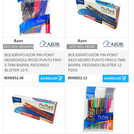
Azor
Azor
Azor
Azor
AZO-BOL-6810ARN
AZO-BOL-6810N
BOLIGRAFO AZOR PIN POINT
BOLIGRAFO AZOR PIN POINT
NEGRO/AZUL/ROJO PUNTO FINO
6810 NEGRO PUNTO FINO 0.7MM
0.7MM BARRIL REDONDO
BARRIL REDONDO BLISTER 12
BLISTER 10 P...
PZAS
MXN$52.46
MXN$52.12
AGREGAR
AGREGAR
AZO-BOL-6810R-Azor
AZO-BOL-6810S-Azor