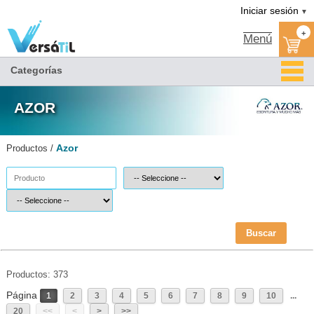
Azor(1)|Versátil TI
Somos distribuidor AZOR autorizado
AZOR MEXICO
Catalogo Azor
Tienda Azor
Iniciar sesión
▼
+
Menú
Categorías
AZOR
Azor
Productos /
Buscar
Productos: 373
Página
1
2
3
4
5
6
7
8
9
10
...
20
<<
<
>
>>