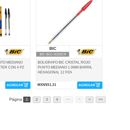
BIC-BOL-M250CR-BIC
IC
BIC
BIC
BIC-BOL-M250CR
NTO MEDIANO
BOLIGRAFO BIC CRISTAL ROJO
TER CON 4 PZ
PUNTO MEDIANO 1.0MM BARRIL
HEXAGONAL 12 PZA
MXN$51.31
AGREGAR
AGREGAR
Página
1
2
3
4
<<
<
>
>>