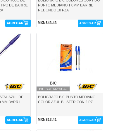
ASICO ROJO DE
BOLIGRAFO BIC COLORES SURTIDO
 TIPO DE BARRIL
PUNTO MEDIANO 1.0MM BARRIL
ZA
REDONDO 10 PZA
MXN$43.43
AGREGAR
AGREGAR
BIC-BOL-M250CA2-BIC
IC
BIC
BIC
BIC-BOL-M250CA2
STAL AZUL DE
BOLIGRAFO BIC PUNTO MEDIANO
0 MM BARRIL
COLOR AZUL BLISTER CON 2 PZ
MXN$13.41
AGREGAR
AGREGAR