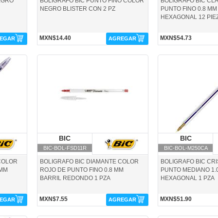
EGRO
BOLIGRAFO BIC PUNTO FINO COLOR
BOLIGRAFO BIC CL
NEGRO BLISTER CON 2 PZ
PUNTO FINO 0.8 MM
HEXAGONAL 12 PIE
MXN$14.40
MXN$54.73
EGAR
AGREGAR
BIC-BOL-FSD11R-BIC
BIC-BOL-M250CA-BIC
BIC
BIC
BIC
B
BIC-BOL-FSD11R
BIC-BOL-M250CA
COLOR
BOLIGRAFO BIC DIAMANTE COLOR
BOLIGRAFO BIC CRI
 MM
ROJO DE PUNTO FINO 0.8 MM
PUNTO MEDIANO 1.
BARRIL REDONDO 1 PZA
HEXAGONAL 1 PZA
MXN$7.55
MXN$51.90
EGAR
AGREGAR