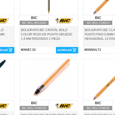
BIC
BIC
BIC
B
BIC-BOL-BOLDRO
BIC-BOL-F290CA
OLD
BOLIGRAFO BIC CRISTAL BOLD
BOLIGRAFO BIC CL
6MM
COLOR ROJO DE PUNTO GRUESO
PUNTO FINO 0.8MM
1.6 MM REDONDO 1 PIEZA
HEXAGONAL 12 PZA
MXN$7.33
MXN$54.71
EGAR
AGREGAR
BIC-BOL-F290CN2-BIC
BIC-BOL-F290CR-BIC
BIC
BIC
BIC
B
BIC-BOL-F290CN2
BIC-BOL-F290CR