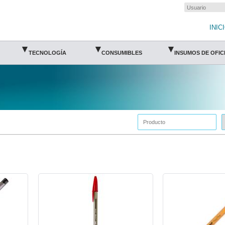
INIC
▾
▾
▾
TECNOLOGÍA
CONSUMIBLES
INSUMOS DE OFIC
BIC-BOL-BOLDRO-BIC
BIC-BOL-F290CA-BIC