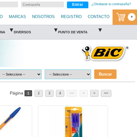
¿Olvidaste tu contraseña?
Entrar
IO
MARCAS
NOSOTROS
REGISTRO
CONTACTO
+
▾
▾
▾
INA
DIVERSOS
PUNTO DE VENTA
Buscar
Página
1
2
3
4
<<
<
>
>>
BIC-BOL-F290CA2-BIC