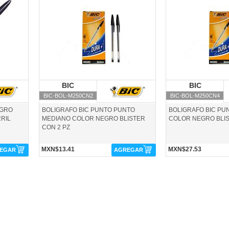
BIC-BOL-M250CN2-BIC
BIC-BOL-M250CN4-BIC
BIC
BIC
BIC
B
BIC-BOL-M250CN2
BIC-BOL-M250CN4
EGRO
BOLIGRAFO BIC PUNTO PUNTO
BOLIGRAFO BIC PU
RIL
MEDIANO COLOR NEGRO BLISTER
COLOR NEGRO BLIS
CON 2 PZ
MXN$13.41
MXN$27.53
EGAR
AGREGAR