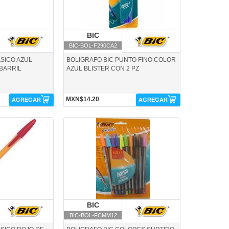
IC
BIC
BIC
BIC-BOL-F290CA2
ASICO AZUL
BOLIGRAFO BIC PUNTO FINO COLOR
 BARRIL
AZUL BLISTER CON 2 PZ
MXN$14.20
AGREGAR
AGREGAR
BIC-BOL-FCMM12-BIC
IC
BIC
BIC
BIC-BOL-FCMM12