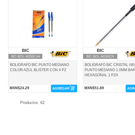
BIC-BOL-M250CA4-BIC
BIC-BOL-M250CN-BIC
BIC
BIC
BIC
BIC
BIC-BOL-M250CA4
BIC-BOL-M250CN
BOLIGRAFO BIC PUNTO MEDIANO
BOLIGRAFO BIC CRISTAL N
COLOR AZUL BLISTER CON 4 PZ
PUNTO MEDIANO 1.0MM BAR
HEXAGONAL 1 PZA
MXN$24.29
MXN$51.69
AGREGAR
AGR
Productos: 62