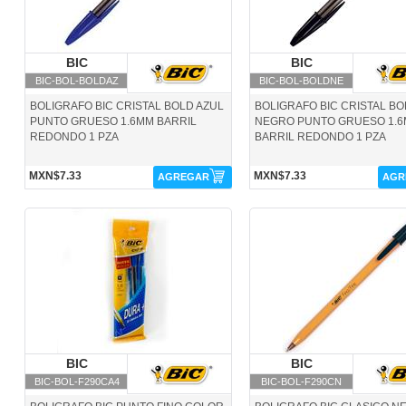
BIC
BIC
BIC
BIC
BIC-BOL-BOLDAZ
BIC-BOL-BOLDNE
BOLIGRAFO BIC CRISTAL BOLD AZUL
BOLIGRAFO BIC CRISTAL B
PUNTO GRUESO 1.6MM BARRIL
NEGRO PUNTO GRUESO 1.
REDONDO 1 PZA
BARRIL REDONDO 1 PZA
MXN$7.33
MXN$7.33
AGREGAR
AGR
BIC-BOL-F290CA4-BIC
BIC-BOL-F290CN-BIC
BIC
BIC
BIC
BIC
BIC-BOL-F290CA4
BIC-BOL-F290CN