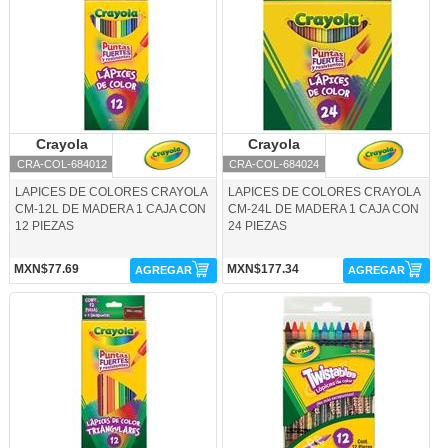
Crayola
Crayola
Crayola
Crayola
CRA-COL-684012
CRA-COL-684024
LAPICES DE COLORES CRAYOLA
LAPICES DE COLORES CRAYOLA
CM-12L DE MADERA 1 CAJA CON
CM-24L DE MADERA 1 CAJA CON
12 PIEZAS
24 PIEZAS
MXN$77.69
MXN$177.34
AGREGAR
AGREGAR
CRA-COL-684212-Crayola
CRA-COL-687408-Crayola