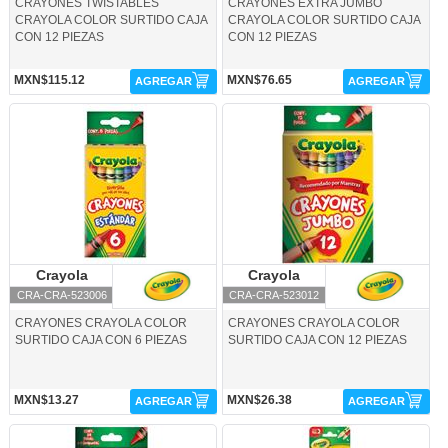
CRAYONES TWISTABLES
CRAYONES EXTRA JUMBO
CRAYOLA COLOR SURTIDO CAJA
CRAYOLA COLOR SURTIDO CAJA
CON 12 PIEZAS
CON 12 PIEZAS
MXN$115.12
MXN$76.65
AGREGAR
AGREGAR
CRA-CRA-523006-Crayola
CRA-CRA-523012-Crayola
Crayola
Crayola
Crayola
Crayola
CRA-CRA-523006
CRA-CRA-523012
CRAYONES CRAYOLA COLOR
CRAYONES CRAYOLA COLOR
SURTIDO CAJA CON 6 PIEZAS
SURTIDO CAJA CON 12 PIEZAS
MXN$13.27
MXN$26.38
AGREGAR
AGREGAR
CRA-CRA-523024-Crayola
CRA-LAP-687702-Crayola