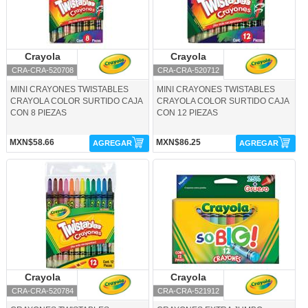
Crayola
Crayola
Crayola
Crayola
CRA-CRA-520708
CRA-CRA-520712
MINI CRAYONES TWISTABLES
MINI CRAYONES TWISTABLES
CRAYOLA COLOR SURTIDO CAJA
CRAYOLA COLOR SURTIDO CAJA
CON 8 PIEZAS
CON 12 PIEZAS
MXN$58.66
MXN$86.25
AGREGAR
AGREGAR
CRA-CRA-520784-Crayola
CRA-CRA-521912-Crayola
Crayola
Crayola
Crayola
Crayola
CRA-CRA-520784
CRA-CRA-521912