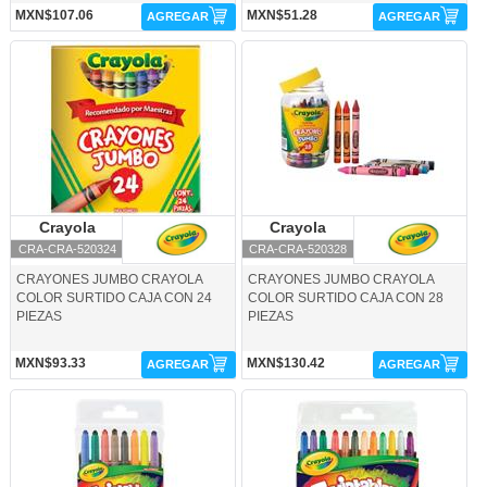
MXN$107.06
MXN$51.28
AGREGAR
AGREGAR
CRA-CRA-520324-Crayola
CRA-CRA-520328-Crayola
Crayola
Crayola
Crayola
Crayola
CRA-CRA-520324
CRA-CRA-520328
CRAYONES JUMBO CRAYOLA
CRAYONES JUMBO CRAYOLA
COLOR SURTIDO CAJA CON 24
COLOR SURTIDO CAJA CON 28
PIEZAS
PIEZAS
MXN$93.33
MXN$130.42
AGREGAR
AGREGAR
CRA-CRA-520708-Crayola
CRA-CRA-520712-Crayola