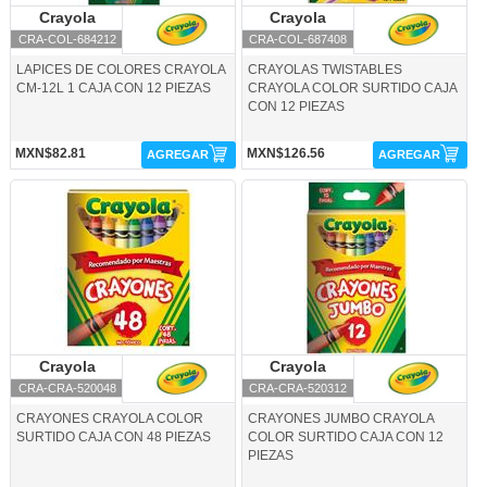
Crayola
Crayola
Crayola
Crayola
CRA-COL-684212
CRA-COL-687408
LAPICES DE COLORES CRAYOLA
CRAYOLAS TWISTABLES
CM-12L 1 CAJA CON 12 PIEZAS
CRAYOLA COLOR SURTIDO CAJA
CON 12 PIEZAS
MXN$82.81
MXN$126.56
AGREGAR
AGREGAR
CRA-CRA-520048-Crayola
CRA-CRA-520312-Crayola
Crayola
Crayola
Crayola
Crayola
CRA-CRA-520048
CRA-CRA-520312
CRAYONES CRAYOLA COLOR
CRAYONES JUMBO CRAYOLA
SURTIDO CAJA CON 48 PIEZAS
COLOR SURTIDO CAJA CON 12
PIEZAS