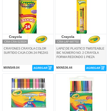
Crayola
Crayola
Crayola
Crayola
CRA-CRA-523024
CRA-LAP-687702
CRAYONES CRAYOLA COLOR
LAPIZ DE PLASTICO TWISTEABLE
SURTIDO CAJA CON 24 PIEZAS
BIC NÚMERO NO. 2 CRAYOLA
FORMA REDONDO 1 PIEZA
MXN$49.04
MXN$36.44
AGREGAR
AGREGAR
CRA-PLU-580808-Crayola
CRA-PLU-580912-Crayola