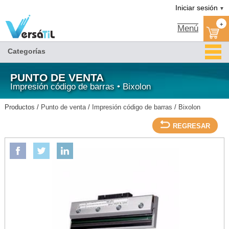
Versátil TI:
CABEZA DE IMPRESION P/SRP-270-BIXOLON/Bixolon/Impresión código de
Tienda en méxico, para venta en línea
Iniciar sesión
▼
barras/Punto de venta
+
Menú
Categorías
PUNTO DE VENTA
Impresión código de barras • Bixolon
Productos /
Punto de venta
/
Impresión código de barras
/
Bixolon
REGRESAR
BIXOLON
CABEZA DE IMPRESION P/SRP-270-BIXOLON