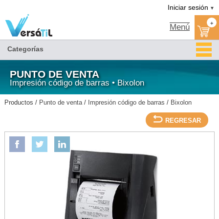
Versátil TI:
IMPRESORA TERMICA/USB/PARALELA/VEL 220 MM/CUTTER/NEGRA-
Tienda en méxico, para venta en línea
Iniciar sesión
▼
BIXOLON/Bixolon/Impresión código de barras/Punto de venta
+
Menú
Categorías
PUNTO DE VENTA
Impresión código de barras • Bixolon
Productos /
Punto de venta
/
Impresión código de barras
/
Bixolon
REGRESAR
BIXOLON
IMPRESORA TERMICA/USB/PARALELA/VEL 220 MM/CUTTER/NEGRA-BIXOLON